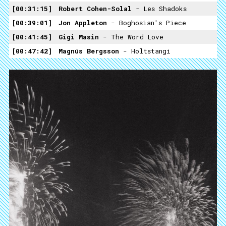
00:31:15
Robert Cohen-Solal
- Les Shadoks
00:39:01
Jon Appleton
- Boghosian's Piece
00:41:45
Gigi Masin
- The Word Love
00:47:42
Magnús Bergsson
- Holtstangi