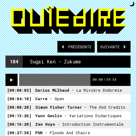
PRÉCÉDENTE
SUIVANTE
104
Sugai Ken - Zukume
00:00
/
59:54
00:00:03
Darius Milhaud
- La Rivière Endormie
00:04:18
Carre
- Open
00:08:28
Simon Fisher Turner
- The End Credits
00:13:26
Yann Geslin
- Variations Didactiques
00:16:20
Zen Hoyo
- Introduction Instrumentale
00:27:38
PGR
- Floods And Chairs