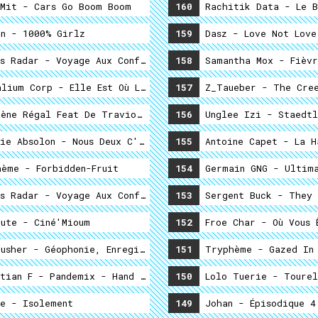
Mit - Cars Go Boom Boom
160
Rachitik Data - Le B
n - 1000% Girlz
159
Dasz - Love Not Love 
s Radar - Voyage Aux Confins #2
158
Samantha Mox - Fièvr
lium Corp - Elle Est Où L'after ?
157
Z_Taueber - The Cree
ène Régal Feat De Traviole - Monique Protest
156
Unglee Izi - Staed
ie Absolon - Nous Deux C'est Champion
155
Antoine Capet - La H
ème - Forbidden-Fruit
154
Germain GNG - Ultim
Blenno - Rencontre Impromptu, Un Samedi 26 Août
s Radar - Voyage Aux Confins #1
153
Sergent Buck - They 
ute - Ciné'Mioum
152
Froe Char - Où Vous Ê
usher - Géophonie, Enregistrements Sonores & Field Record
151
Tryphème - Gazed In 
tian F - Pandemix - Hand Sanitizer Fire Challenge & Other
150
Lolo Tuerie - Tourel
antage
e - Isolement
149
Johan - Épisodique 4