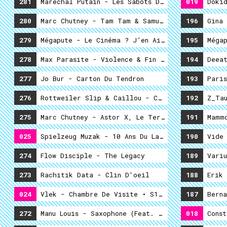
281
Maréchal Putain - Les Sabots Des Chevals Dans L
019
Dokid
280
Marc Chutney - Tam Tam & Samuraïs
196
279
Mégapute - Le Cinéma ? J’en Ai Déjà Entendu Par
195
278
Max Parasite - Violence & Fin De Partie
194
Deeat
277
Jo Bur - Carton Du Tendron
193
Paris
276
Rottweiler Slip & Caillou - Chaque Oiseau A La 
192
Z_Tau
275
Marc Chutney - Astor X, Le Terrien Et Léa
191
Mammo
025
Spielzeug Muzak - 10 Ans Du Label
190
Vide 
274
Flow Disciple - The Legacy
189
Variu
273
Rachitik Data - Clin D'oeil
188
Erik 
024
Vlek - Chambre De Visite • S1E3P2
187
Berna
272
Manu Louis - Saxophone (feat. Hector Arnau)
018
Const