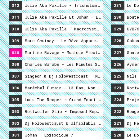
312
Julie Aka Paxille - Tricholome Savonneux
231
Le Do
311
Julie Aka Paxille Et Johan - Exploration #1 - 
230
Boute
310
Julie Aka Paxille - Macrocystidie À Odeur De C
229
UVB76
309
Marc Chutney - Le Rêve Apparemment Fou
228
Gakon
030
Martine Ravage - Musique Électronique Inaccou
227
Sante
308
Charles Barabé - Les Minutes Se Comptent En Ann
226
Aymer
307
Singeon & Dj Holowestcoast - Méca Sucré
225
Nils 
306
Maréchal Putain - Là-Bas, Non Loin De La Baie D
223
Rottw
305
Luck The Reaper - Grand Écart Quillé
224
Proje
303
Rottweiler Slip - Imposed Repulsive Dances
222
Rouge
302
Dj Holowestcaust & Ulfablabla - And A One And 
221
Dj Pe
301
Johan - Episodique 7
220
Le Do