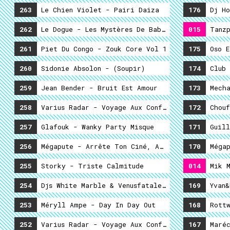
263
Le Chien Violet - Pairi Daiza
176
Dj Ho
262
Le Dogue - Les Mystères De Babini 2
015
Tanzp
261
Piet Du Congo - Zouk Core Vol 1
175
Oso E
260
Sidonie Absolon - (soupir)
174
Club 
259
Jean Bender - Bruit Est Amour
173
Mecha
258
Varius Radar - Voyage Aux Confins #4
172
Chouf
257
Glafouk - Wanky Party Misque
171
Guill
256
Mégapute - Arrête Ton Ciné, Aime-Moi!
170
Mégap
255
Storky - Triste Calmitude
014
Mik M
254
Djs White Marble & Venusfatale - Screens & Citi
169
Yvan&
253
Méryll Ampe - Day In Day Out
168
Rottw
252
Varius Radar - Voyage Aux Confins #3
167
Maréch