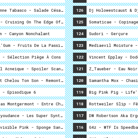
nne Tabasco - Salade Césarienne
126
Dj Holowestcaust & D
- Cruising On The Edge Of Hell
125
Somaticae - Copinag
n - Canyon Nonchalant
124
Sudori - Gerçure
'Gum - Fruits De La Passion, Raisins De La Colère
123
Mediaevil Moisture -
Cassette
 - Sélection Piège À Cons
122
Vincent Epplay - Dod
l Acneique - Spoiler Scanner
121
Z_Taueber - Eau Noir
t Chelou Ton Son - Remontées D'after
120
Samantha Mox - Chasi
 - Episodique 6
119
Big Pink Pig - Life'
as Montgermont - Entre Chiens Et Louves
118
Rottweiler Slip - Fê
Howdoyoudance - Les Super Synthétiseurs
117
DW Robertson Aka Erg
visible Pink - Sponge Sandwich Artist Mix
116
G4z - WTF Is Speedba