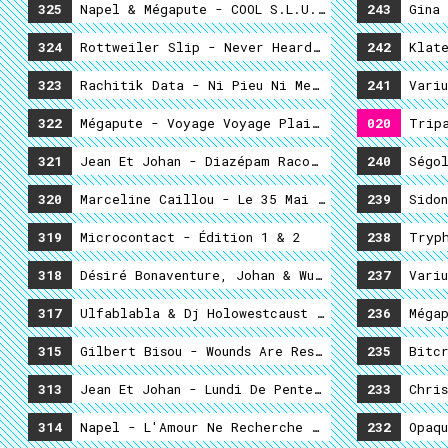
325
Napel & Mégapute - COOL S.L.U.T.S.
243
Gina 
324
Rottweiler Slip - Never Heard Of It
242
Klate
323
Rachitik Data - Ni Pieu Ni Meth
241
Variu
322
Mégapute - Voyage Voyage Plaisir
020
Tripa
321
Jean Et Johan - Diazépam Racolage
240
Ségol
320
Marceline Caillou - Le 35 Mai Tombe Un Jeudi
239
Sidon
319
Microcontact - Édition 1 & 2
238
Tryph
318
Désiré Bonaventure, Johan & Wurstbrücke Povera 
237
Variu
317
Ulfablabla & Dj Holowestcaust - Down Dawn
236
Mégap
315
Gilbert Bisou - Wounds Are Restless
235
Bitcr
313
Jean Et Johan - Lundi De Pentecôte
233
Chris
314
Napel - L'Amour Ne Recherche Pas Son Propre Av
232
Opaqu