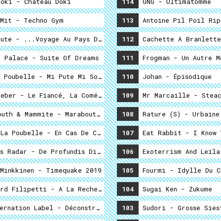
e Goëmon
oki - Château Doki
114
GNG - Ultimatomme
Gina Mit - Techno Gym
113
Antoine Pil Poil Rip
ler Quelque Part ...
Mégapute - ...voyage Au Pays De Kino
112
Cachette A Branlette
 Palace - Suite Of Dreams
111
Frogman - Un Autre M
 Poubelle - Mi Pute Mi Soumise
110
Johan - Épisodique
Couleur De Son Cri
eber - Le Fiancé, La Comédienne Et Le Maquereau
109
Mr Marcaille - Steac
uth & Mammite - Marabout Reconnu Sérieux : Les Resultats 
108
Rature (s) - Urbaine
La Poubelle - En Cas De Collision, Le Choc Est Riche En A
107
Eat Rabbit - I Know 
s Radar - De Profundis Discothecus
106
Exoterrism And Leila
Minkkinen - Timequake 2019
105
Fourmi - Idylle Du C
rd Filipetti - A La Recherche Du Son....
104
Sugai Ken - Zukume
ernation Label - Déconstruction
103
Sudori - Grosse Sies