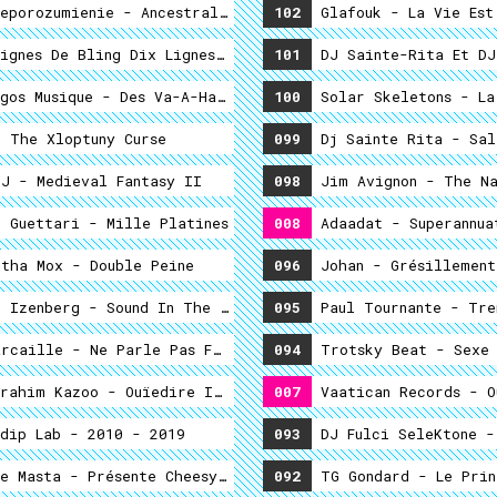
 Annulés
eporozumienie - Ancestral. Sain. Équilibré
102
Glafouk - La Vie Est
ignes De Bling Dix Lignes De Blang - Bling Blang Metôl Mi
101
DJ Sainte-Rita Et DJ
Funeral After Party
gos Musique - Des Va-A-Haches Et De Mou-Ouches
100
Solar Skeletons - La
 Caillou (Second Service)
 The Xloptuny Curse
099
Dj Sainte Rita - Sal
 La Mer (Premier Service)
J - Medieval Fantasy II
098
Jim Avignon - The Na
 Guettari - Mille Platines
008
Adaadat - Superannua
tha Mox - Double Peine
096
Johan - Grésillement
 Izenberg - Sound In The Stereo
095
Paul Tournante - Tre
rcaille - Ne Parle Pas Français
094
Trotsky Beat - Sexe 
rahim Kazoo - Ouïedire Is Ambivalent Usb Vortex
007
Vaatican Records - O
dip Lab - 2010 - 2019
093
DJ Fulci SeleKtone -
e Masta - Présente Cheesy Aventures In Gl0bal S0ns
092
TG Gondard - Le Prin