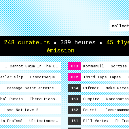
collect
⬥
248 curateurs
⬥
389 heures
⬥
45 fly
émission
- I Cannot Swim In The Doubs
013
Kommanull - Sorties 
 Shamalama Ding Dong
eiler Slip - Discothèque François Mitterand
012
Third Type Tapes - 
 - Passage Saint-Antoine
164
Lifrndz - Make Rites
hal Putain - Théreuticophonie
163
Cumpire - Narcosatan
nces
- Love Not Love 2
162
Fourmi - L'anuranussa
in Fraïssé - Ultimatomme 3
161
Bill Vortex - En Fra