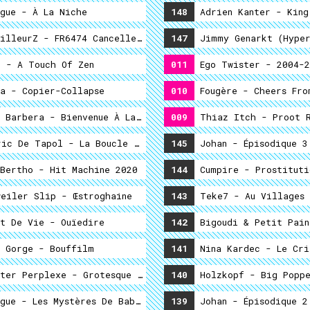
gue - À La Niche
148
Adrien Kanter - King
La Grotte
illeurZ - FR6474 Cancelled Flight
147
Jimmy Genarkt (Hyper
oncombre
 - A Touch Of Zen
011
Ego Twister - 2004-2
a - Copier-Collapse
010
Fougère - Cheers Fro
tumée
 Barbera - Bienvenue À La Maison
009
Thiaz Itch - Proot R
ées
ic De Tapol - La Boucle Vol.1
145
Johan - Épisodique 3
Bertho - Hit Machine 2020
144
Cumpire - Prostitut
e Turlututu
eiler Slip - Œstroghaine
143
Teke7 - Au Villag
t De Vie - Ouïedire
142
 Gorge - Bouffilm
141
Nina Kardec - Le Cri
A Two
ter Perplexe - Grotesque Mixtape
140
Holzkopf - Big Poppe
gue - Les Mystères De Babini
139
Johan - Épisodique 2