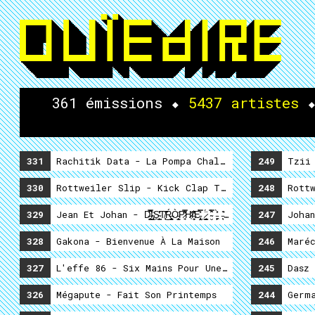
361 émissions
⬥
5437 artistes
331
Rachitik Data - La Pompa Chalor Vol 3
249
Tzii 
330
Rottweiler Slip - Kick Clap Tick Tap Bing Bong
248
Rottw
329
Jean Et Johan - D̶͈̺̺̿͆̑̚͜I̴̡̡̩͑͘S̴̙͇̣̔̊̾T̸̘̃̐̃͜Ŕ̶̼̺̻͕Ò̵̝͙̺̜͑P̷̱͔̋̿͋̕H̷̩̓̄I̶̧̮͛̒̽̄E̵̢̟̝̤̽̀̿ ̷̳̣̘͇̈́ ̴̮̿̂̈́̑ ̵͕̙͖̟̀̽ ̵̛̖͙̊͘R̵̗͐̆̇D̶̡͒̏̐̆G̸̡̯͓͑́͝ ̶̦̭͇̑̑ ̴̗̿ ̵͓̪̖̟͑̉
247
Johan
328
Gakona - Bienvenue À La Maison
246
Maréc
327
L'effe 86 - Six Mains Pour Une Semaine De Vaca
245
Dasz 
326
Mégapute - Fait Son Printemps
244
Germa