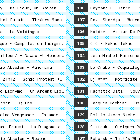
y - Mi-Figue, Mi-Raisin
138
Raymond D. Barre - P
hal Putain - Thrènes Maastrichtiens & Pach-Pis Daniens
137
Ravi Shardja - Wanen
a - La Valdingue
136
Moldav - Voleur De P
Saison 2
que - Compilation Insignificatogène
135
C_C - Pekno Tekno
illeurZ - Nawax Et Bender Divaguent Face Au Mur
134
Jean Michel Marionne
ie Absolon - Panorama
133
Le Crabe - Coquillag
-21h12 - Sonic Protest + Collectif Coax + Instants Chavi
132
Dj **** - Motricité 
o Lacrymo - Un Ardent Espoir
131
Rachitik Data - Souv
eber - Dj Ero
130
Jacques Cochise - Ch
dine Vengeance - Enfance Vermifugée
129
Philip Jacob Nache -
ant Fourmi - La Diagonale Du Speed, Ou Ce Qu’il En Reste
128
Glafouk - Quelques R
ie Absolon - Rebond
127
Poborsk - That's Wha