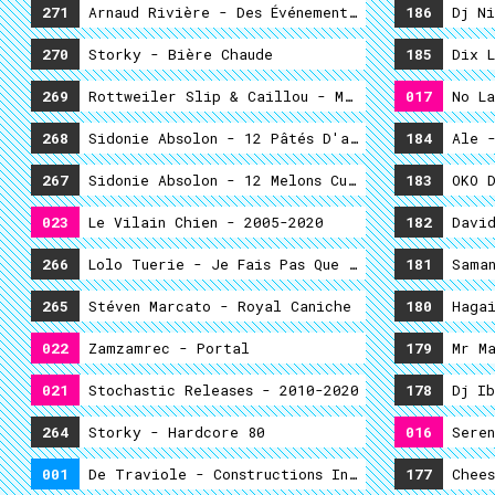
271
Arnaud Rivière - Des Événements Risquent D'être
186
Dj Ni
270
Storky - Bière Chaude
185
Dix L
269
Rottweiler Slip & Caillou - Maggie Thatcher’s 
017
No La
268
Sidonie Absolon - 12 Pâtés D'aigle Au Beurre De
184
Ale -
267
Sidonie Absolon - 12 Melons Cueillis Au Fond De
183
OKO D
023
Le Vilain Chien - 2005-2020
182
David
266
Lolo Tuerie - Je Fais Pas Que Les Apéros
181
Saman
265
Stéven Marcato - Royal Caniche
180
Hagai
022
Zamzamrec - Portal
179
Mr Ma
021
Stochastic Releases - 2010-2020
178
Dj Ib
264
Storky - Hardcore 80
016
Seren
001
De Traviole - Constructions Incongrues #1
177
Chees