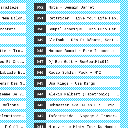
arallèle
052
Nota - Demain Jarret
 Nem Bilong Yu ?
051
Rettriger - Live Your Life Happy
rostate
050
Goupil Acneique - Uro Guro Garrot
049
Glafouk - Déo Et Débats, Sent Dessou
tte - Tropique (Sainte Aise) FM
048
Norman Bambi - Pure Innocense
es Et Crustacés
047
Dj Bon Goût - BonGoutMix012
rés
Labiale Et Psychophonétique Articulatoire
046
Radio Schlim Pack - N°2
enir Des Séquelles
045
Usa Kings - Usa Kings
ienne De Vie Je T'aime
044
Alexis Malbert (Tapetronic) - Le Bi
 Welcome To The Chibros Club
043
Debmaster Aka DJ Ah Oui - Vigantole
alentissements À Prévoir D'après Zombie Futé...
042
Infecticide - Voyage À Travers Le T
t I Call Sweet Music
041
Minty - Le Minty Tour Du Monde