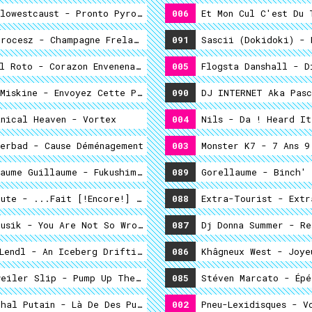
lowestcaust - Pronto Pyrolyse
006
rocesz - Champagne Frelaté Et Petits-Fours De Synthèse.
091
Sascii (dokidoki) - 
l Roto - Corazon Envenenado Undeground Chilien
005
Flogsta Danshall - D
Miskine - Envoyez Cette Page À Un Ami Et Gagnez 7€
090
DJ INTERNET Aka Pasc
nical Heaven - Vortex
004
Nils - Da ! Heard It
erbad - Cause Déménagement
003
Monster K7 - 7 Ans 9
aume Guillaume - Fukushima Blues
089
Gorellaume - Binch' 
ute - ...fait [!encore!] Son Cinéma
088
Extra-Tourist - Extr
usik - You Are Not So Wrong
087
Dj Donna Summer - Re
es
Lendl - An Iceberg Drifting
086
Khâgneux West - Joye
eiler Slip - Pump Up The Valium
085
Stéven Marcato - Épé
al Putain - Là De Des Puisque Vous, Moins Que Pour Dont,
002
Pneu-Lexidisques - Vo