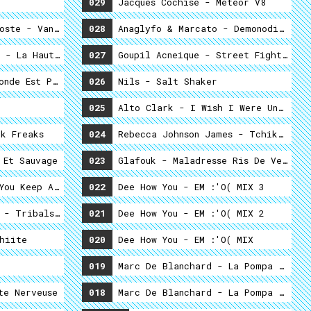
029
Jacques Cochise - Meteor V8
oste - Vandal D'Antan
028
Anaglyfo & Marcato - Demonodiscomix
 - La Haut Dans Le Sanctuaire
027
Goupil Acneique - Street Fighters O
onde Est Possible
026
Nils - Salt Shaker
025
Alto Clark - I Wish I Were Undergro
k Freaks
024
Rebecca Johnson James - Tchiktchikb
Dependent Des Individus
 Et Sauvage
023
Glafouk - Maladresse Ris De Veau
rômes.
You Keep A Stash Under Your SCT
022
Dee How You - EM :'O( MIX 3
 - Tribalspacequest To Psychic Genocide
021
Dee How You - EM :'O( MIX 2
hiite
020
Dee How You - EM :'O( MIX
019
Marc De Blanchard - La Pompa Chalor
te Nerveuse
018
Marc De Blanchard - La Pompa Chalor