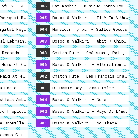
Et Mon Cul C'est Du Tofu ? - Jeff Koons Must Die !!!
005
Eat Rabbit - Musique Porno Pour Voy
Pourquoi Me Réveiller, Ô Souffle Du Printemps?
005
Bozoo & Valkiri - Il Y En A Un, Mai
igital Megamix 2015
004
Monsieur Tympan - Salles Gosses
al Lebrain - Succès Des Radios D'aujourd'hui Avec Remix 8
003
Bozoo & Valkiri - 8bit / Chiptune
 Records - Chamade
003
Chaton Pute - Obéissant, Poli, Genti
 Mois Et 30 Jours
006
Bozoo & Valkiri - Altération Auditi
Raid At 4 A.m.
002
Chaton Pute - Les Français Chantent
a-Radio
001
Dj Damie Boy - Sans Thème
stless Ambition
004
Bozoo & Valkiri - None
ux Tropiques
002
Bozoo & Valkiri - Pays De L'Est
e Brouillard Givrant
001
Bozoo & Valkiri - No Theme
 Autour
lcano Classics