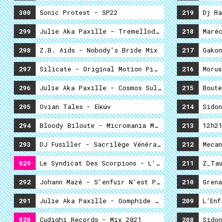
300
Sonic Protest - SP22
219
Dj Ra
299
Julie Aka Paxille - Tremellodon Gélatineux
218
Maréc
298
Z.B. Aids - Nobody's Bride Mix
217
Gakon
297
Silicate - Original Motion Picture Soundtrack 
216
Morus
296
Julie Aka Paxille - Cosmos Sulfureux
215
Boute
295
Ovian Tales - Εἰκών
214
Sidon
294
Bloody Biloute - Micromania Melancholia
213
12h21
293
DJ Fusiller - Sacrilège Vénération Vol. 6
212
Mecan
029
Le Syndicat Des Scorpions - L'hypothèse Grise
211
Z_Tau
292
Johann Mazé - S'enfuir N'est Pas S'en Foutre
210
Grena
291
Julie Aka Paxille - Gomphide Glutineux
209
L’Enf
028
Cudighi Records - Mix 2021
208
Sidon