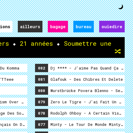
ions
ailleurs
bagage
bureau
ouïedire
ers
⬥
21 années
⬥
Soumettre une
Du Komma
082
Dj **** - J'aime Pas Quand Ça Chant
TTTeee
081
Glafouk - Des Chibres Et Delete
080
Wurstbrücke Povera Blenno - Seul Dan
ism Over Paris
079
Zero Le Tigre - J'ai Fait Un Ouïedi
ge Des Solidos
078
Rodolph Ohboy - A Certain Vision Of
nçais On Dit On Guinche
077
Minty - Le Tour De Monde Minty 2