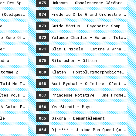
ar Des Spores
075
Unknown - Obsolescence Cérébrale
(quelques Chansons D'amour De Notre Époque)
074
Frédéric & Le Grand Orchestre De Sa
e
073
Guido Möbius - Psychotic Soup Perls
p Zone Of My Bhead
072
Yolande Charlie - Ecran : Total Mon
tler
071
Slim E Nicole - Lettre À Anna Graha
adra
070
Bitcrusher - Glitch
atomme 2
069
Klaten - Postplurimorphobiomecatoci
Told Me In Business School It Would Be Easy
068
Assi Pychaf - Ouïedire, C'est Pas H
tes Vous Perdus ?
067
Princesse Rotative - Une Promenade 
ing
A Color Fog
066
Yvan&Lendl - Mayo
 Amusements
le
065
Gakona - Démantèlement
064
Dj **** - J'aime Pas Quand Ça Chant