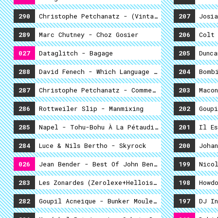
290
Christophe Petchanatz - (vintage) Oddities
207
Josia
289
Marc Chutney - Choz Gosier
206
Colt 
027
Dataglitch - Bagage
205
Dunca
288
David Fenech - Which Language Is It ?
204
Bombi
287
Christophe Petchanatz - Comme Une Compilation 
203
Macon
286
Rottweiler Slip - Manmixing
202
Goupi
285
Napel - Tohu-Bohu À La Pétaudière
201
Il Es
284
Luce & Nils Bertho - Skyrock
200
Johan
026
Jean Bender - Best Of John Bender
199
Nicol
283
Les Zonardes (zerolexe+helloise) - Kidcore
198
282
Goupil Acneique - Bunker Moule Borgne
197
DJ In