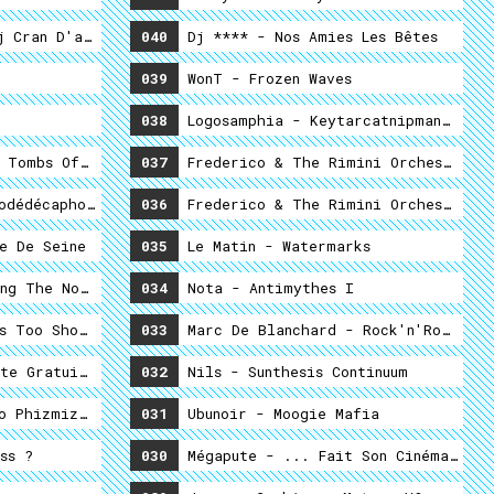
j Cran D'arrêt - Tango & Jack Converter (Viol D'Autoradio
040
Dj **** - Nos Amies Les Bêtes
e
039
WonT - Frozen Waves
038
Logosamphia - Keytarcatnipmanmix
 Tombs Of The Blind Dead
037
Freder
odédécaphonie A La Française
036
Frede
e De Seine
035
Le Matin - Watermarks
ng The Nothing (almost There)
034
Nota - Antimythes I
s Too Short ! Let's Listen To Some Lengthy Versions
033
Marc De Blanchard - Rock'n'Roll DAN
te Gratuite
032
Nils - Sunthesis Continuum
o Phizmiz - The Royal Danish Mix
031
Ubunoir - Moogie Mafia
ss ?
030
Mégapute - ... Fait Son Cinéma !