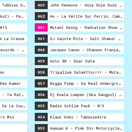
 Tubbies Guili-Guili
063
John Deneuve - Ouïe Ouïe Ouïe Dire
kut) - Peperkoek Zo
062
Hu - La Vérité Sur Perrin, Campana E
015
001
Mutant Swing - Radiation Show With 
m La Creuse
061
DJ Sainte-Rita - Salt Shaker II
ecords - Proot Mixcomp#1
060
Jacques Canon - Chanson Française Dé
059
Goto 80 - Dear Data
ion
058
Tripalium Selekttorrrr - Mutant A
es Des Kamer
057
Nigga Pimp - Da Real Undergro
Bigoudi & Petit Pain - Ta Rate & Ton Gaubert
056
Dj Kuala Lumpen
 De La Courgette
055
Radio Schlim Pack - N°3
rs Mix
054
Klaus Vomi - Tabouïedire
053
Hassan K - Pink Div Motorcycle Club