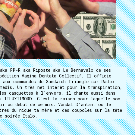
aka PP-R aka Riposte aka Le Bernavalo de ses
pédition Vagina Dentata Collectif. Il officie
 aux commandes de Sandwich Triangle sur Radio
medis. Un très net intérêt pour la transpiration,
les casquettes à l'envers, il chante aussi dans
s IILUXIIMORD. C'est la raison pour laquelle son
ir au début de ce mix. Vandal D'antan, ou le
tres du nique ta mère et des coupoles sur la tête
e soirée Italo.