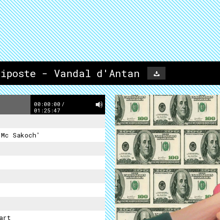
Riposte - Vandal d'Antan
00:00:00
/
01:25:47
 Mc Sakoch'
art