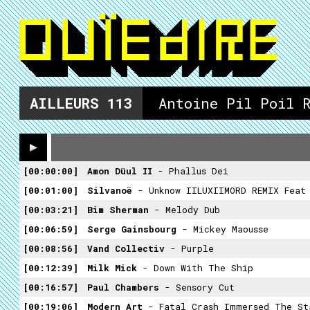
AILLEURS
113
Antoine Pil Poil 
00:00:00
Amon Düul II
- Phallus Dei
00:01:00
Silvanoë
- Unknow IILUXIIMORD REMIX Feat
00:03:21
Bim Sherman
- Melody Dub
00:06:59
Serge Gainsbourg
- Mickey Maousse
00:08:56
Vand Collectiv
- Purple
00:12:39
Milk Mick
- Down With The Ship
00:16:57
Paul Chambers
- Sensory Cut
00:19:06
Modern Art
- Fatal Crash Immersed The St