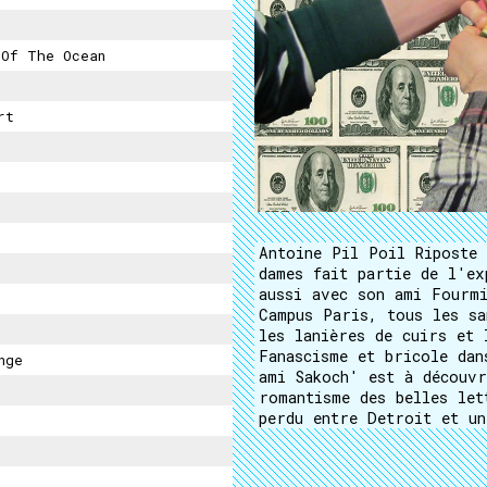
Of The Ocean
rt
Antoine Pil Poil Riposte 
dames fait partie de l'ex
aussi avec son ami Fourmi
Campus Paris, tous les sa
les lanières de cuirs et 
Fanascisme et bricole dan
nge
ami Sakoch' est à découvr
romantisme des belles let
perdu entre Detroit et un