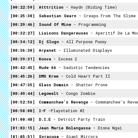
00:22:59
Atttrition
- Haydn (Biding Time)
00:25:30
Sebastian Swarn
- Creeps From The Slime 
00:29:46
Sound Of Mine
- Programming
00:32:27
Liaisons Dangereuses
- Aperitif De La Mo
00:34:12
Dj Slugo
- All Purpose Pussy
00:36:30
Arpanet
- Illuminated Displays
00:39:31
Koova
- Excess 2
00:42:45
Rude 66
- Sadistic Tendencies
00:45:26
DMX Krew
- Cold Heart Part II
00:47:35
Glass Domain
- Shatter Prone
00:49:44
Legowelt
- Congo Zombie
00:52:56
Commanchee's Revenge
- Commanchee's Reve
00:58:00
I-F
-Playstation #2
01:00:48
D.I.E
- Detroit Party Train
01:03:15
Jean Marie Bolangassa
- Disna Ngaï
01:05:51
Syracuse
- Giant Mirrors