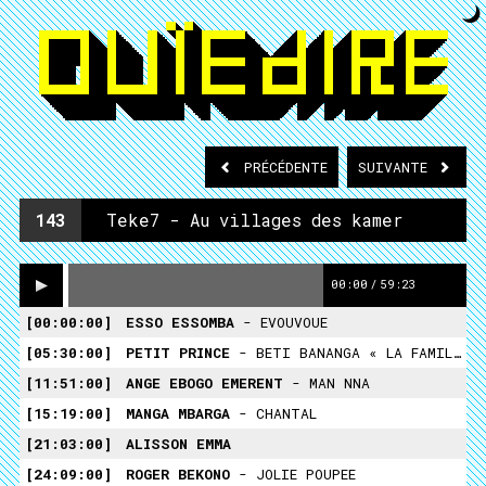
PRÉCÉDENTE
SUIVANTE
143
Teke7 - Au villages des kamer
00:00
/
59:23
00:00:00
ESSO ESSOMBA
- EVOUVOUE
05:30:00
PETIT PRINCE
- BETI BANANGA « LA FAMILLE »
11:51:00
ANGE EBOGO EMERENT
- MAN NNA
15:19:00
MANGA MBARGA
- CHANTAL
21:03:00
ALISSON EMMA
24:09:00
ROGER BEKONO
- JOLIE POUPEE