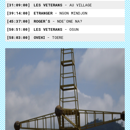
31:09:00
LES VETERANS
- AU VILLAGE
39:14:00
ETRANGER
- NGON MINDJON
45:37:00
ROGER'S
- NDE'ONE NA?
50:51:00
LES VETERANS
- OSUN
58:03:00
OVEHI
- TOERE