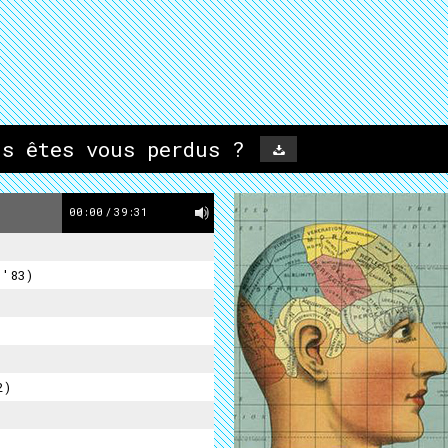
us êtes vous perdus ?
00:00
/
39:31
 '83)
2)