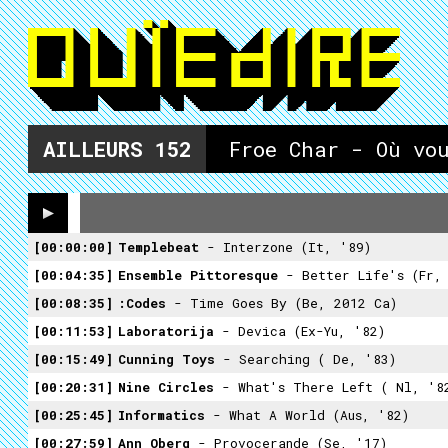
AILLEURS
152
Froe Char - Où vo
00:00:00
Templebeat
- Interzone (It, '89)
00:04:35
Ensemble Pittoresque
- Better Life's (Fr,
00:08:35
:Codes
- Time Goes By (Be, 2012 Ca)
00:11:53
Laboratorija
- Devica (Ex-Yu, '82)
00:15:49
Cunning Toys
- Searching ( De, '83)
00:20:31
Nine Circles
- What's There Left ( Nl, '8
00:25:45
Informatics
- What A World (Aus, '82)
00:27:59
Ann Oberg
- Provocerande (Se, '17)