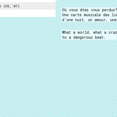
t (US,'07)
Où vous êtes vous perdus
Une carte musicale des li
d'une nuit, un amour, une
What a world, what a cra
to a dangerous beat.