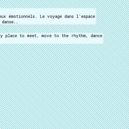
?
eux émotionnels. Le voyage dans l'espace
 danse..
zy place to meet, move to the rhythm, dance