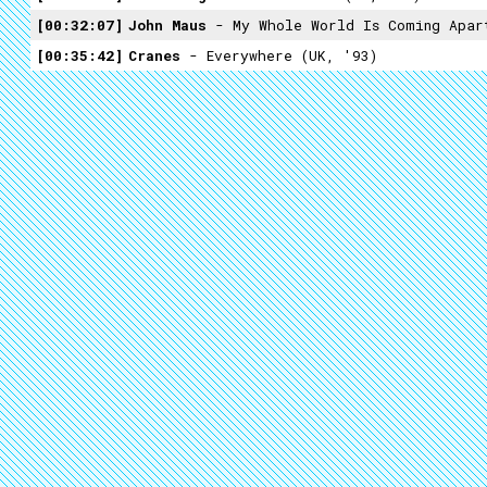
00:32:07
John Maus
- My Whole World Is Coming Apar
00:35:42
Cranes
- Everywhere (UK, '93)