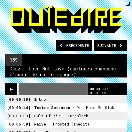
PRÉCÉDENTE
SUIVANTE
159
Dasz - Love Not Love (quelques chansons
d'amour de notre époque)
00:00:00
/
01:01:58
00:00:00
Intro
00:00:44
Teatro Satanico
- You Make Me Sick
00:03:03
Cult Of Zir
- Turnblack
00:06:59
Naïve
- Frosted (inédit)