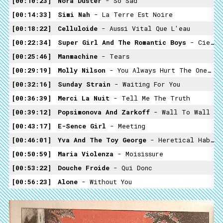
00:10:23
Nora Düster
- So Sad
00:14:33
Simi Nah
- La Terre Est Noire
00:18:22
Celluloide
- Aussi Vital Que L'eau
00:22:34
Super Girl And The Romantic Boys
- Cienie
00:25:46
Manmachine
- Tears
00:29:19
Molly Nilson
- You Always Hurt The One You Love
00:32:16
Sunday Strain
- Waiting For You
00:36:39
Merci La Nuit
- Tell Me The Truth
00:39:12
Popsimonova And Zarkoff
- Wall To Wall
00:43:17
E-Sence Girl
- Meeting
00:46:01
Yva And The Toy George
- Heretical Habibi
00:50:59
Maria Violenza
- Moisissure
00:53:22
Douche Froide
- Qui Donc
00:56:23
Alone
- Without You