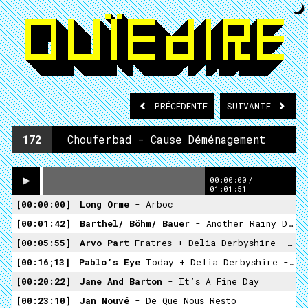
PRÉCÉDENTE
SUIVANTE
172
Chouferbad - Cause Déménagement
00:00:00
/
01:01:51
00:00:00
Long Orme
- Arboc
00:01:42
Barthel/ Böhm/ Bauer
- Another Rainy Day
00:05:55
Arvo Part
Fratres + Delia Derbyshire - Falling
00:16;13
Pablo’s Eye
Today + Delia Derbyshire - Land
00:20:22
Jane And Barton
- It’s A Fine Day
00:23:10
Jan Nouvé
- De Que Nous Resto