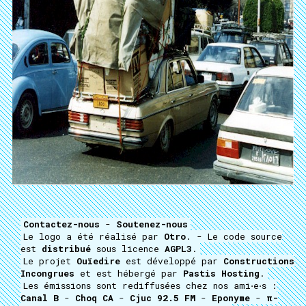
Contactez-nous
-
Soutenez-nous
Le logo a été réalisé par
Otro
. - Le code source
est
distribué
sous licence
AGPL3
.
Le projet
Ouïedire
est développé par
Constructions
Incongrues
et est hébergé par
Pastis Hosting
.
Les émissions sont rediffusées chez nos ami⋅e⋅s :
Canal B
-
Choq CA
-
Cjuc 92.5 FM
-
Eponyme
-
π-