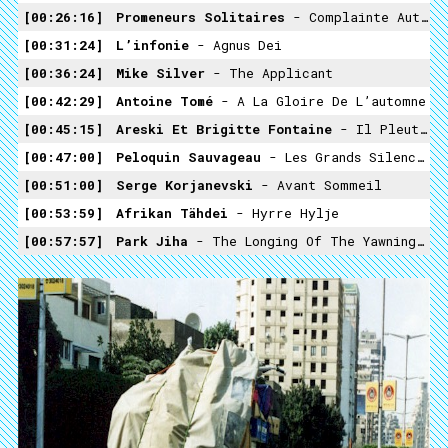
00:26:16
Promeneurs Solitaires
- Complainte Autour D’un Mur
00:31:24
L’infonie
- Agnus Dei
00:36:24
Mike Silver
- The Applicant
00:42:29
Antoine Tomé
- A La Gloire De L’automne
00:45:15
Areski Et Brigitte Fontaine
- Il Pleut Sur La Gare
00:47:00
Peloquin Sauvageau
- Les Grands Silencieux
00:51:00
Serge Korjanevski
- Avant Sommeil
00:53:59
Afrikan Tähdei
- Hyrre Hylje
00:57:57
Park Jiha
- The Longing Of The Yawning Divide