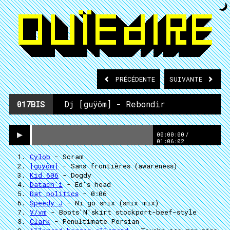
PRÉCÉDENTE
SUIVANTE
017BIS
Dj [guÿôm] - Rebondir
00:00:00
/
01:06:02
Cylob
- Scram
[guÿôm]
- Sans frontières (awareness)
Kid 606
- Dogdy
Datach'i
- Ed's head
Dat politics
- 0:06
Speedy J
- Ni go snix (snix mix)
V/vm
- Boots'N'skirt stockport-beef-style
Clark
- Penultimate Persian