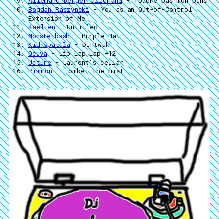
Allemand berger allemand
- Touche pas mon pins
Bogdan Raczynski
- You as an Out-of-Control
Extension of Me
Kaelien
- Untitled
Monsterbash
- Purple Hat
Kid spatula
- Dirtwah
Ocuva
- Lip Lap Lap +12
Ucture
- Laurent's cellar
Pimmon
- Tombei the mist