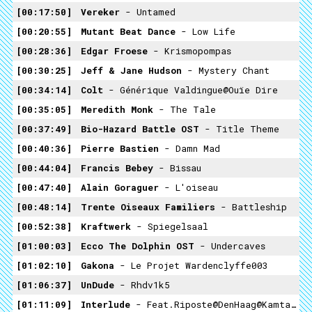
00:17:50
Vereker
- Untamed
00:20:55
Mutant Beat Dance
- Low Life
00:28:36
Edgar Froese
- Krismopompas
00:30:25
Jeff & Jane Hudson
- Mystery Chant
00:34:14
Colt
- Générique Valdingue@Ouïe Dire
00:35:05
Meredith Monk
- The Tale
00:37:49
Bio-Hazard Battle OST
- Title Theme
00:40:36
Pierre Bastien
- Damn Mad
00:44:04
Francis Bebey
- Bissau
00:47:40
Alain Goraguer
- L'oiseau
00:48:14
Trente Oiseaux Familiers
- Battleship
00:52:38
Kraftwerk
- Spiegelsaal
01:00:03
Ecco The Dolphin OST
- Undercaves
01:02:10
Gakona
- Le Projet Wardenclyffe003
01:06:37
UnDude
- Rhdv1k5
01:11:09
Interlude
- Feat.Riposte@DenHaag@Kamtar@Parking@Valdingue