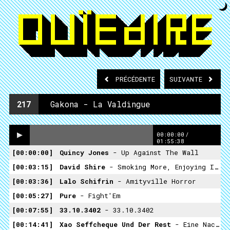
PRÉCÉDENTE
SUIVANTE
217
Gakona - La Valdingue
00:00:00
/
01:55:38
00:00:00
Quincy Jones
- Up Against The Wall
00:03:15
David Shire
- Smoking More, Enjoying It Less
00:03:36
Lalo Schifrin
- Amityville Horror
00:05:27
Pure
- Fight'Em
00:07:55
33.10.3402
- 33.10.3402
00:14:41
Xao Seffcheque Und Der Rest
- Eine Nacht In Deutschland