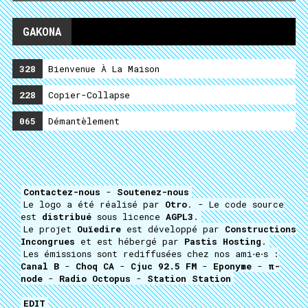
GAKONA
328
Bienvenue À La Maison
228
Copier-Collapse
065
Démantèlement
Contactez-nous
-
Soutenez-nous
Le logo a été réalisé par
Otro
. - Le code source
est
distribué
sous licence
AGPL3
.
Le projet
Ouïedire
est développé par
Constructions
Incongrues
et est hébergé par
Pastis Hosting
.
Les émissions sont rediffusées chez nos ami⋅e⋅s :
Canal B
-
Choq CA
-
Cjuc 92.5 FM
-
Eponyme
-
π-
node
-
Radio Octopus
-
Station Station
EDIT