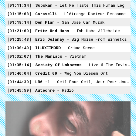
01:11:34
Subskan
- Let Me Taste This Human Leg
01:15:08
Caravelli
- L'étrange Docteur Personne
01:18:14
Den Plan
- San José Car Muzak
01:21:00
Fritz Und Hans
- Ish Habe Allebeide
01:25:48
Eric Delanay
- Big Noise From Winnetka
01:30:40
IILUXIIMORD
- Crime Scene
01:32:07
The Maniacs
- Vietnam
01:35:14
Society Of Unknowns
- Live @ The Invisible College
01:40:04
Credit 00
- Weg Von Diesem Ort
01:44:30
LR6 -1
- Oeil Pour Oeil, Jour Pour Jour...
01:45:59
Autechre
- Rsdio