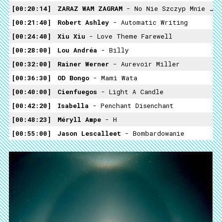
00:20:14
ZARAZ WAM ZAGRAM
- No Nie Szczyp Mnie Tak Tutaj No
00:21:40
Robert Ashley
- Automatic Writing
00:24:40
Xiu Xiu
- Love Theme Farewell
00:28:00
Lou Andréa
- Billy
00:32:00
Rainer Werner
- Aurevoir Miller
00:36:30
OD Bongo
- Mami Wata
00:40:00
Cienfuegos
- Light A Candle
00:42:20
Isabella
- Penchant Disenchant
00:48:23
Méryll Ampe
- H
00:55:00
Jason Lescalleet
- Bombardowanie