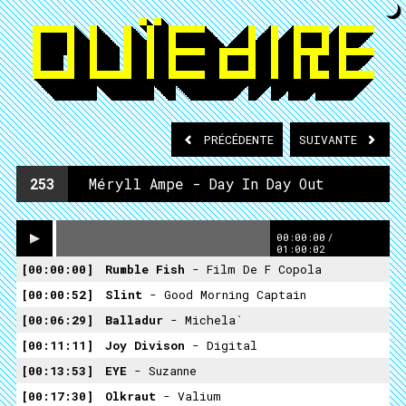
PRÉCÉDENTE
SUIVANTE
253
Méryll Ampe - Day In Day Out
00:00:00
/
01:00:02
00:00:00
Rumble Fish
- Film De F Copola
00:00:52
Slint
- Good Morning Captain
00:06:29
Balladur
- Michela`
00:11:11
Joy Divison
- Digital
00:13:53
EYE
- Suzanne
00:17:30
Olkraut
- Valium