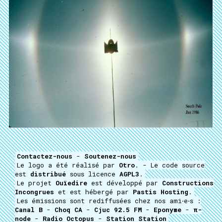
Contactez-nous
-
Soutenez-nous
Le logo a été réalisé par
Otro
. - Le code source
est
distribué
sous licence
AGPL3
.
Le projet
Ouïedire
est développé par
Constructions
Incongrues
et est hébergé par
Pastis Hosting
.
Les émissions sont rediffusées chez nos ami⋅e⋅s :
Canal B
-
Choq CA
-
Cjuc 92.5 FM
-
Eponyme
-
π-
node
-
Radio Octopus
-
Station Station