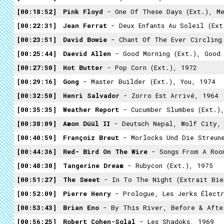
00:18:52
Pink Floyd
- One Of These Days (ext.), M
00:22:31
Jean Ferrat
- Deux Enfants Au Soleil (ext
00:23:51
David Bowie
- Chant Of The Ever Circling Skele
00:25:44
Daevid Allen
- Good Morning (ext.), Good 
00:27:50
Hot Butter
- Pop Corn (ext.), 1972
00:29:16
Gong
- Master Builder (ext.), You, 1974
00:32:50
Henri Salvador
- Zorro Est Arrivé, 1964
00:35:35
Weather Report
- Cucumber Slumbes (ext.), 
00:38:09
Amon Düül II
- Deutsch Nepal, Wolf City,
00:40:59
Françoiz Breut
- Morlocks Und Die Streune
00:44:36
Red- Bird On The Wire
- Songs From A Roo
00:48:30
Tangerine Dream
- Rubycon (ext.), 1975
00:51:27
The Sweet
- In To The Night (extrait Bien Cho
00:52:09
Pierre Henry
- Prologue, Les Jerks Électroniques De La Messe Pour Le Temps Présent 
00:53:43
Brian Eno
- By This River, Before & Afte
00:56:25
Robert Cohen-Solal
- Les Shadoks, 1969