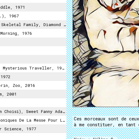
eddle, 1971
.), 1967
tal Family, Diamond Dogs, 1974
Morning, 1976
Mysterious Traveller, 1974
 1972
rin, Zoo, 2016
m, 2001
isi), Sweet Fanny Adams, 1974
Ces morceaux sont de ceux
Et Musiques Concrètes De Pierre Henry Pour Maurice Béjart, 1968
à me constituer, en tant 
r Science, 1977