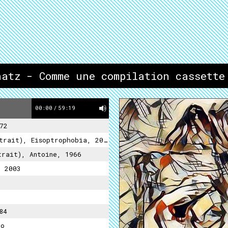
natz - Comme une compilation cassette
00:00
/
59:19
72
rait), Eisoptrophobia, 2001
trait), Antoine, 1966
, 2003
84
no