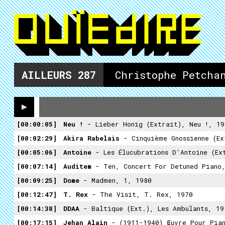
AILLEURS
287
Christophe Petcha
00:00:05
Neu !
- Lieber Honig (extrait), Neu !, 19
00:02:29
Akira Rabelais
- Cinquième Gnossienne (ext
00:05:06
Antoine
- Les Élucubrations D'Antoine (ex
00:07:14
Auditem
- Ten, Concert For Detuned Piano
00:09:25
Dome
- Madmen, 1, 1980
00:12:47
T. Rex
- The Visit, T. Rex, 1970
00:14:38
DDAA
- Baltique (ext.), Les Ambulants, 19
00:17:15
Jehan Alain
- (1911-1940) Œuvre Pour Pia