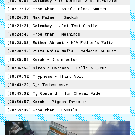
00:10:06
Colombey
- Le Dernier A Saint-Dizier
00:12:12
Froe Char
- An Old Black Summer
00:26:33
Max Palmer
- Smokok
00:21:21
Colombey
- J'ai Tout Oublie
00:24:45
Froe Char
- Meanings
00:28:33
Esther Abrami
- N°9 Esther's Waltz
00:30:18
Pizza Noise Mafia
- Medecin De Nuit
00:35:06
Xerak
- Desinfector
00:36:55
Siren's Carcass
- Fille A Queue
00:39:12
Trypheme
- Third Void
00:43:29
C_c
Tanbou Asye
00:45:32
Tg Gondard
- Ton Cheval Vide
00:50:57
Xerak
- Pigeon Invasion
00:52:33
Froe Char
- Fossils