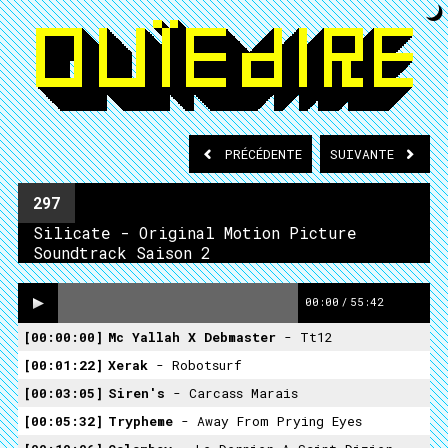
PRÉCÉDENTE
SUIVANTE
297
Silicate - Original Motion Picture
Soundtrack Saison 2
00:00
/
55:42
00:00:00
Mc Yallah X Debmaster
- Tt12
00:01:22
Xerak
- Robotsurf
00:03:05
Siren's
- Carcass Marais
00:05:32
Trypheme
- Away From Prying Eyes