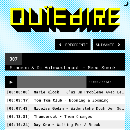
PRÉCÉDENTE
SUIVANTE
307
Singeon & Dj Holowestcoast - Méca Sucré
00:00
/
55:38
00:00:00
Marie Klock
- J'ai Un Problème Avec Les Détails
00:03:17
Tom Tom Club
- Booming & Zooming
00:07:43
Nicolas Godin
- Widerstehe Doch Der Sünde
00:13:31
Thundercat
- Them Changes
00:16:24
Day One
- Waiting For A Break