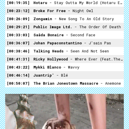
00:19:35
Hotaru
- Stay Outta My World (Hotaru Edit)
00:23:12
Broke For Free
- Night Owl
00:26:09
Zongamin
- New Song To An Old Story
00:29:21
Public Image Ltd.
- The Order Of Death
00:33:03
Saâda Bonaire
- Second Face
00:36:07
Johan Papaconstantino
- J'sais Pas
00:38:46
Talking Heads
- Seen And Not Seen
00:41:31
Ricky Hollywood
- Where Ever (feat.Themis)
00:43:22
Mykki Blanco
- Wavvy
00:46:14
Juantrip'
- Blé
00:50:07
The Brian Jonestown Massacre
- Anemone