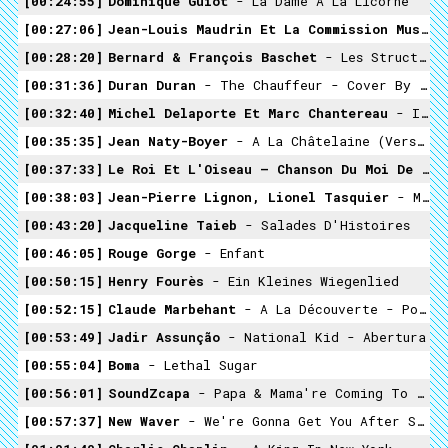
00:24:55
Dominique Guiot
- La Dame À La Licorne
00:27:06
Jean-Louis Maudrin Et La Commission Musique De L'ICEM
00:28:20
Bernard & François Baschet
- Les Structures Sonores - Comme Une Autre Réalité
00:31:36
Duran Duran
- The Chauffeur - Cover By Grace And Charlie
00:32:40
Michel Delaporte Et Marc Chantereau
- Imaginations Pour L'expression Corporelle - Zigzags Et Méandres
00:35:35
Jean Naty-Boyer
- A La Châtelaine (version Instrumentale)
00:37:33
Le Roi Et L'Oiseau – Chanson Du Moi De Mai
00:38:03
Jean-Pierre Lignon, Lionel Tasquier
- Musiques Electroniques (ICEM 8) - Hiroshima
00:43:20
Jacqueline Taieb
- Salades D'Histoires
00:46:05
Rouge Gorge
- Enfant
00:50:15
Henry Fourès
- Ein Kleines Wiegenlied
00:52:15
Claude Marbehant
- A La Découverte - Polyphonie
00:53:49
Jadir Assunção
- National Kid - Abertura
00:55:04
Boma
- Lethal Sugar
00:56:01
SoundZcapa
- Papa & Mama're Coming To Us In The Week-End
00:57:37
New Waver
- We're Gonna Get You After School