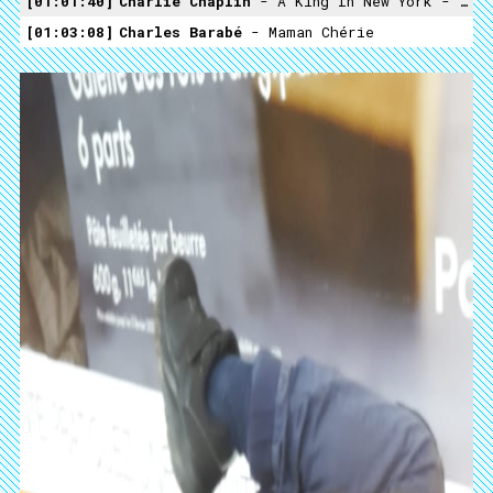
01:01:40
Charlie Chaplin
- A King In New York - Anarchist Kid
01:03:08
Charles Barabé
- Maman Chérie