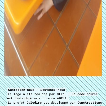
Contactez-nous
-
Soutenez-nous
Le logo a été réalisé par
Otro
. - Le code source
est
distribué
sous licence
AGPL3
.
Le projet
Ouïedire
est développé par
Constructions