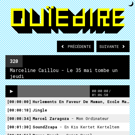
PRÉCÉDENTE
SUIVANTE
320
Marceline Caillou - Le 35 mai tombe un
jeudi
00:00:00
/
01:06:50
00:00:00
Hurlements En Faveur De Maman, Ecole Maternelle Victor Hugo, Saint-Ouen, 6 Septembre 2019
00:00:18
Jingle
00:00:34
Marcel Zaragoza
- Mon Ordinateur
00:01:30
SoundZcapa
- En Kis Kertet Kerteltem