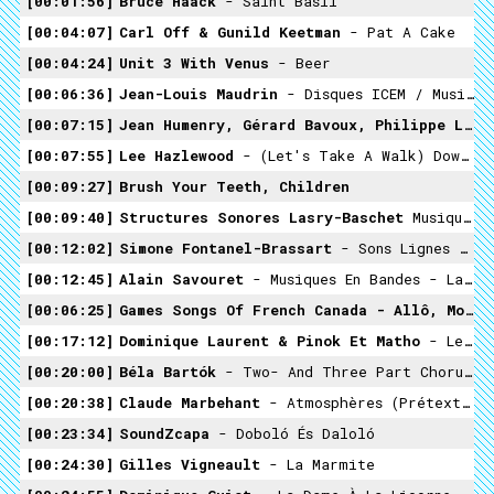
00:01:56
Bruce Haack
- Saint Basil
00:04:07
Carl Off & Gunild Keetman
- Pat A Cake
00:04:24
Unit 3 With Venus
- Beer
00:06:36
Jean-Louis Maudrin
- Disques ICEM / Musiques Concrètes - Voix + Tube À Musique
00:07:15
Jean Humenry, Gérard Bavoux, Philippe Lecante, Claude Anthonioz
00:07:55
Lee Hazlewood
- (Let's Take A Walk) Down Valhallavägen
00:09:27
Brush Your Teeth, Children
00:09:40
Structures Sonores Lasry-Baschet
Musique Démesurée - Haute Altitude
00:12:02
Simone Fontanel-Brassart
- Sons Lignes Couleurs (Musiques Pour L'Expression Plastique) - Chanson-Mémoire
00:12:45
Alain Savouret
- Musiques En Bandes - La Dictée
00:06:25
Games Songs Of French Canada - Allô, Monsieur (Recto-Tono Song)
00:17:12
Dominique Laurent & Pinok Et Matho
- Les Pays De Tout En Tout - Tout En Blanc
00:20:00
Béla Bartók
- Two- And Three Part Choruses, For Children's And Female Voices
00:20:38
Claude Marbehant
- Atmosphères (Prétextes Musicaux Pour Aventures Gestuelles) – Biosons
00:23:34
SoundZcapa
- Doboló És Daloló
00:24:30
Gilles Vigneault
- La Marmite