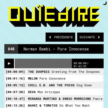
PRÉCÉDENTE
SUIVANTE
048
Norman Bambi - Pure Innocense
00:00:00
/
01:42:53
00:00:09
THE DOOPEES
Greeting From The Doopees
00:01:16
MELON
Pure Innocence
00:05:12
CHILL E.B. AND THE POSSE
Dog Down
00:07:20
DEVA
Mun Arivippu
00:10:47
MIRANDA MARTINO & ENNIO MORRICONE
Paura
00:13:26
NAHKI & TOMATOS
Do What You Want