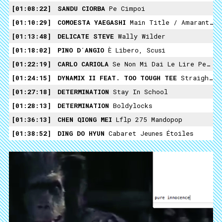
01:08:22
SANDU CIORBA
Pe Cimpoi
01:10:29
COMOESTA YAEGASHI
Main Title / Amaranth Remix
01:13:48
DELICATE STEVE
Wally Wilder
01:18:02
PINO D´ANGIO
È Libero, Scusi
01:22:19
CARLO CARIOLA
Se Non Mi Dai Le Lire Per Il Cinema
01:24:15
DYNAMIX II FEAT. TOO TOUGH TEE
Straight From The Jungle
01:27:18
DETERMINATION
Stay In School
01:28:13
DETERMINATION
Boldylocks
01:36:13
CHEN QIONG MEI
Lflp 275 Mandopop
01:38:52
DING DO HYUN
Cabaret Jeunes Étoiles