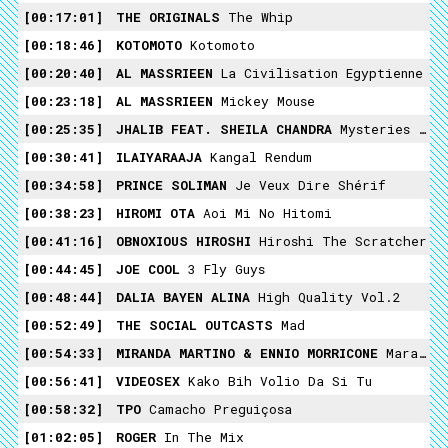
00:17:01
THE ORIGINALS
The Whip
00:18:46
KOTOMOTO
Kotomoto
00:20:40
AL MASSRIEEN
La Civilisation Egyptienne
00:23:18
AL MASSRIEEN
Mickey Mouse
00:25:35
JHALIB FEAT. SHEILA CHANDRA
Mysteries Of The East
00:30:41
ILAIYARAAJA
Kangal Rendum
00:34:58
PRINCE SOLIMAN
Je Veux Dire Shérif
00:38:23
HIROMI OTA
Aoi Mi No Hitomi
00:41:16
OBNOXIOUS HIROSHI
Hiroshi The Scratcher
00:44:45
JOE COOL
3 Fly Guys
00:48:44
DALIA BAYEN ALINA
High Quality Vol.2
00:52:49
THE SOCIAL OUTCASTS
Mad
00:54:33
MIRANDA MARTINO & ENNIO MORRICONE
Maraviglioso Momento
00:56:41
VIDEOSEX
Kako Bih Volio Da Si Tu
00:58:32
TPO
Camacho Preguiçosa
01:02:05
ROGER
In The Mix