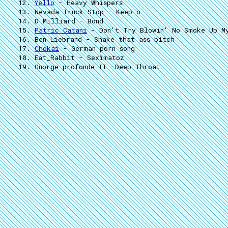
Yello
- Heavy Whispers
Nevada Truck Stop
- Keep o
D Milliard
- Bond
Patric Catani
- Don't Try Blowin' No Smoke Up M
Ben Liebrand
- Shake that ass bitch
Chokai
- German porn song
Eat_Rabbit
- Sexïmatoz
Guorge profonde II
-Deep Throat