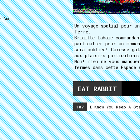
y Ass
Un voyage spatial pour un
Terre.
Brigitte Lahaie commandan
particulier pour un momen
sera oubliée! Caresse gal
aux plaisirs particuliers
Non! rien ne vous manquer
fermés dans cette Espace 
EAT RABBIT
107
I Know You Keep A Sta