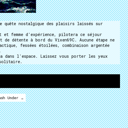
e quête nostalgique des plaisirs laissés sur
t et femme d'expérience, pilotera ce séjour
t de détente à bord du Vixen69C. Aucune étape ne
actique, fessées étoilées, combinaison argentée
.
a dans l'espace. Laissez vous porter les yeux
solitaire.
sh Under Your SCT