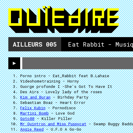
AILLEURS
005
Eat Rabbit - Musi
Porno intro
- Eat_Rabbit feat B.Lahaie
Videohometraining
- Horny
Guorge profonde I
-She's Got To Have It
Des Airs
- Lovely lady of the roses
Kim and Buran
- Birhday Party
Sebastian Boaz
- Heart Error
Felix Kubin
- Pornodisco
Martini Bomb
- Love God
Goto80
- Killer Piller
Mr Quintron and Miss Pussycat
- Swamp Buggy Badd
Angie Reed
- U.F.O A Go-Go