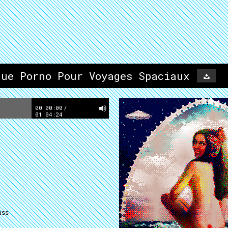
que Porno Pour Voyages Spaciaux
00:00:00
/
01:04:24
ass