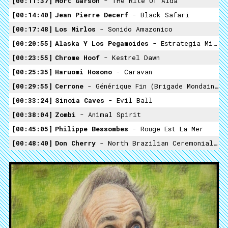
00:11:37
Mort Garson
- THe Rite Of Aida
00:14:40
Jean Pierre Decerf
- Black Safari
00:17:48
Los Mirlos
- Sonido Amazonico
00:20:55
Alaska Y Los Pegamoides
- Estrategia Militar
00:23:55
Chrome Hoof
- Kestrel Dawn
00:25:35
Haruomi Hosono
- Caravan
00:29:55
Cerrone
- Générique Fin (brigade Mondaine)
00:33:24
Sinoia Caves
- Evil Ball
00:38:04
Zombi
- Animal Spirit
00:45:05
Philippe Bessombes
- Rouge Est La Mer
00:48:40
Don Cherry
- North Brazilian Ceremonial Hymn (+ Psychic TV)