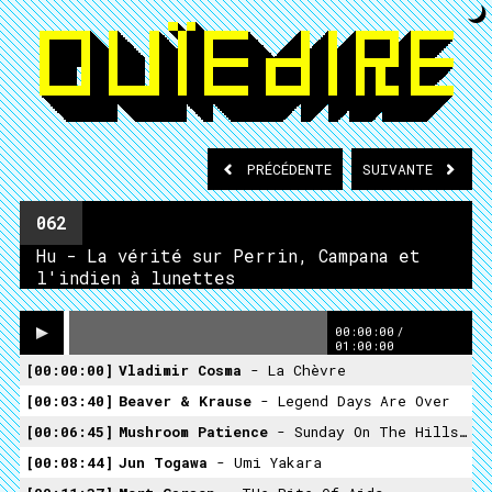
PRÉCÉDENTE
SUIVANTE
062
Hu - La vérité sur Perrin, Campana et
l'indien à lunettes
00:00:00
/
01:00:00
00:00:00
Vladimir Cosma
- La Chèvre
00:03:40
Beaver & Krause
- Legend Days Are Over
00:06:45
Mushroom Patience
- Sunday On The Hills With Ermes
00:08:44
Jun Togawa
- Umi Yakara