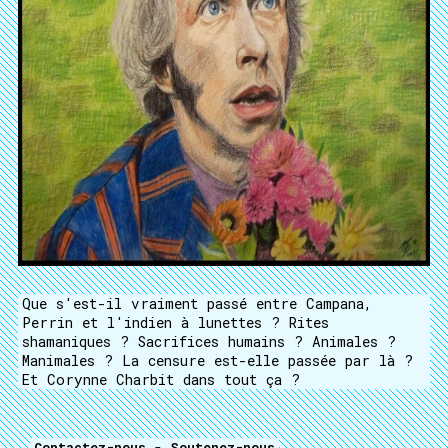
Que s'est-il vraiment passé entre Campana,
Perrin et l'indien à lunettes ? Rites
shamaniques ? Sacrifices humains ? Animales ?
Manimales ? La censure est-elle passée par là ?
Et Corynne Charbit dans tout ça ?
Contactez-nous
-
Soutenez-nous