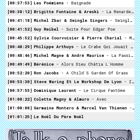
00:37:53
Les Poémiens
- Baignade
00:38:12
Brigitte Fontaine & Areski
- La Renarde Et Le Bélier Touffu
00:41:18
Michel Zbar & Swingle Singers
- Swingle Novae
00:41:52
Guy Reibel
- Suite Pour Edgar Poe
00:45:52
Sylvie Courvoisier & Pierre Charial
- Mutant
00:48:29
Philippe Arthuys
- Le Crabe Qui Jouait Avec La Mer
00:48:46
Michel Magne & André Maurice
- La Passion
00:49:49
Bérénice
- Alors Dieu Châtia L´Homme
00:52:20
Ron Jacobs
- A Child´s Garden Of Grass
00:53:30
Steve Waring Et Le Workshop De Lyon
- Image
00:57:55
Dominique Laurent
- Le Cirque Fantôme
01:00:22
Colette Magny & Almuro
- Avec
01:00:08
Germaine Montero & Marcel Van Thienen
- La Ralentie
01:01:25
Le Noël Du Père Noël