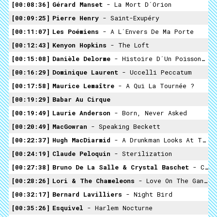
00:08:36
Gérard Manset
- La Mort D´Orion
00:09:25
Pierre Henry
- Saint-Exupéry
00:11:07
Les Poémiens
- A L´envers De Ma Porte
00:12:43
Kenyon Hopkins
- The Loft
00:15:08
Danièle Delorme
- Histoire D´un Poisson Rouge
00:16:29
Dominique Laurent
- Uccelli Peccatum
00:17:58
Maurice Lemaître
- A Qui La Tournée ?
00:19:29
Babar Au Cirque
00:19:49
Laurie Anderson
- Born, Never Asked
00:20:49
MacGowran
- Speaking Beckett
00:22:37
Hugh MacDiarmid
- A Drunkman Looks At The Thistle
00:24:19
Claude Peloquin
- Sterilization
00:27:38
Bruno De La Salle & Crystal Baschet
- Chaperon Rouge
00:28:26
Lori & The Chameleons
- Love On The Ganges
00:32:17
Bernard Lavilliers
- Night Bird
00:35:26
Esquivel
- Harlem Nocturne