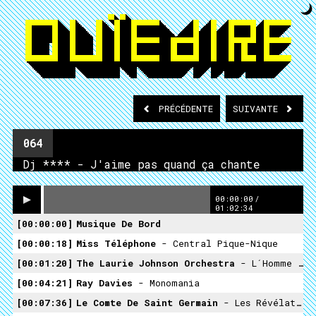
PRÉCÉDENTE
SUIVANTE
064
Dj **** - J'aime pas quand ça chante
00:00:00
/
01:02:34
00:00:00
Musique De Bord
00:00:18
Miss Téléphone
- Central Pique-Nique
00:01:20
The Laurie Johnson Orchestra
- L´Homme Au Chapeau Melon
00:04:21
Ray Davies
- Monomania
00:07:36
Le Comte De Saint Germain
- Les Révélations