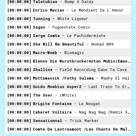
00:00:00
Teletubies
- Bump A Daisy
00:00:00
Enrico Macias
- Le Mendient De L´amour
00:00:00
Tunning
- White Liqueur
00:00:00
Sagan
- Fugüestate Comic
00:00:00
Serge Comte
- Le Pachidermiste
00:00:00
She Will Be Beautiful
- Nomad 009
00:00:00
Macro-Woeb
- Biomagic
00:00:00
Blenno Die Wurstbrucke/anton Mobin/emanuel Rebus/Harold Shellinx
00:00:00
Shellinx
- Field Recording Dans Ta Cave
00:00:00
Muttamassik /fathy Salama
- Mashy El Hal
00:00:00
Guido Moebius Asper2
- Last Train To Erfstadt
00:00:00
The User
- (white)
00:00:00
Brigite Fontaine
- Le Nougat
00:00:00
Cabaret Voltaire
- Nag Nag Nag (remix Akufen) (reremix Blenno)
00:00:00
Sensationnal
- Trick Marker
00:00:00
Comte De Lautreamont /Les Chants De Maldoror