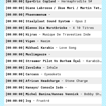
00:00:00
Epa+eric Copland
- Hermaphrodite 5#
00:00:00
Diane Labrosse / Ikue Mori / Martin Tetreault / Magneticum
00:00:00
Phaenomenum
-
00:00:00
Staalplaat Sound System
- Opus 2
00:00:00
Blenno Die Wurstbrücke
- X 10 Titres
00:00:00
Hijras
- Musique De Travesties Inde
00:00:00
Vigen
- Nasim
00:00:00
Mikhael Karakis
- Love Song
00:00:00
Muslimgauze
-
00:00:00
Streamer Pilot Vs Burham Öçal
- Karabiber
00:00:00
Zavoloka
- Inhale
00:00:00
Carcass
- Eyesokets
00:00:00
African Headcharge
- Stone Charge
00:00:00
Hanayo/ Console Isdn
-
00:00:00
Michel Banina/Hannes Vennick
- Bobby Shuffle
00:00:00
Ivg
- Frustré