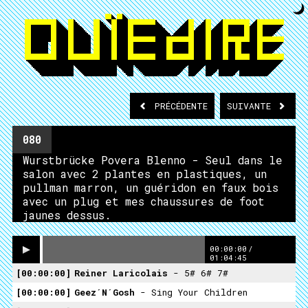
PRÉCÉDENTE
SUIVANTE
080
Wurstbrücke Povera Blenno - Seul dans le
salon avec 2 plantes en plastiques, un
pullman marron, un guéridon en faux bois
avec un plug et mes chaussures de foot
jaunes dessus.
00:00:00
/
01:04:45
00:00:00
Reiner Laricolais
- 5# 6# 7#
00:00:00
Geez´n´gosh
- Sing Your Children