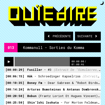
PRÉCÉDENTE
SUIVANTE
013
Kommanull - Sorties du Komma
00:00:00
/
01:00:46
00:00:29
Fusiller
- #3
(extrait De "Simulacres, Vol. 2" / KN-SplitK7-05, 2016)
00:06:15
Häk
- Schroedinger Kapselriss
(extrait De "Häks Musik For Molekularsynthetiser" / KN-SplitK7-03, 2013)
00:10:35
Boney Fm
- Dear Sabreen & "Robot Birds
(e
00:14:24
Arturas Bumsteinas & Antanas Dombrovsky
- 
00:20:50
Bobun
(Frantz Loriot Et Hugues Vincent) - O
00:25:50
Shin'Ishi Isohata
- For Morton Feldman (
(e