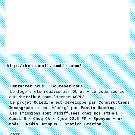
http://kommanull.tumblr.com/
Contactez-nous
-
Soutenez-nous
Le logo a été réalisé par
Otro
. - Le code source
est
distribué
sous licence
AGPL3
.
Le projet
Ouïedire
est développé par
Constructions
Incongrues
et est hébergé par
Pastis Hosting
.
Les émissions sont rediffusées chez nos ami⋅e⋅s :
Canal B
-
Choq CA
-
Cjuc 92.5 FM
-
Eponyme
-
π-
node
-
Radio Octopus
-
Station Station
EDIT