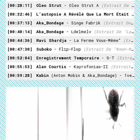
00:28:11
Oleo Strut
- Oleo Strut A
(extrait De "Non Vogliamo Un Paradiso" / Kommanull 08, 2013)
00:32:46
L'autopsie A Révélé Que La Mort Était Due À L'autopsie
00:37:13
Aka_Bondage
- Singe Fabrik
(extrait De "Singe Fabrik" / Kommanull03, 2010)
00:40:14
Aka_Bondage
- Ldelmelv
(extrait De "La Distorsion Entre Les Morts Et Les Vivants" / Kommanull, 2012)
00:44:36
Ravi Shardja
- La Ferme Vous-Même"
(extrait De "La Ferme Vous-Même" / KN-SplitK7-01, 2012)
00:47:30
Suboko
- Flip-Flop
(extrait De "флип-Флоп" / KN-SplitK7-02, 2013)
00:52:04
Enregistrement Temporaire
- S-T
(extrait De "Clusters Animés" / KN-SplitK7-01, 2012)
00:55:53
Alan Courtis
- Kayrofonias-II
(extrait De "Untitled" - KN-SplitK7-03, 2013)
00:59:28
Kabin
(Anton Mobin & Aka_Bondage) - 1vendredi13