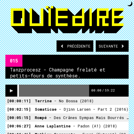
PRÉCÉDENTE
SUIVANTE
015
Tanzprocesz - Champagne frelaté et
petits-fours de synthèse.
00:00
/
59:22
00:00:11
Terrine
- No Bossa (2018)
00:02:15
Somaticae
- Djinn Larsen - Part 2 (2016)
00:05:15
Rompé
- Des Crânes Sympas Mais Bourrés De Merdes (Extrait) (2017)
00:06:27
Anne Laplantine
- Padon (A1) (2018)