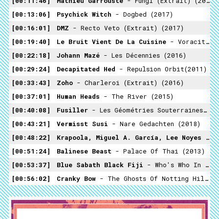
00:11:46
Mathieu Garrouste
- Fungi (Extrait) (2014)
00:13:06
Psychick Witch
- Dogbed (2017)
00:16:01
DMZ
- Recto Veto (Extrait) (2017)
00:19:40
Le Bruit Vient De La Cuisine
- Voracité (Extrait) (2018)
00:22:18
Johann Mazé
- Les Décennies (2016)
00:29:24
Decapitated Hed
- Repulsion Orbit(2011)
00:33:43
Zoho
- Charleroi (Extrait) (2016)
00:37:01
Human Heads
- The River (2015)
00:40:08
Fusiller
- Les Géométries Souterraines (Extrait) (2013)
00:43:21
Vermisst Susi
- Nare Gedachten (2018)
00:48:22
Krapoola, Miguel A. García, Lee Noyes
- N
00:51:24
Balinese Beast
- Palace Of Thai (2013)
00:53:37
Blue Sabath Black Fiji
- Who's Who In The Forest (2010)
00:56:02
Cranky Bow
- The Ghosts Of Notting Hill Carnival (Extrait) (2018)