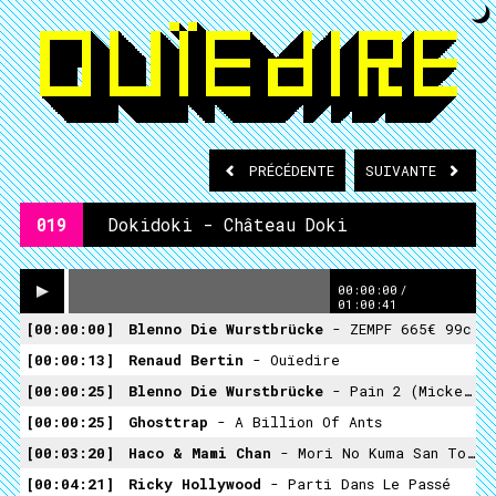
PRÉCÉDENTE
SUIVANTE
019
Dokidoki - Château Doki
00:00:00
/
01:00:41
00:00:00
Blenno Die Wurstbrücke
- ZEMPF 665€ 99c
00:00:13
Renaud Bertin
- Ouïedire
00:00:25
Blenno Die Wurstbrücke
- Pain 2 (Mickey In Audorama)
00:00:25
Ghosttrap
- A Billion Of Ants
00:03:20
Haco & Mami Chan
- Mori No Kuma San Torokéru Sugar
00:04:21
Ricky Hollywood
- Parti Dans Le Passé