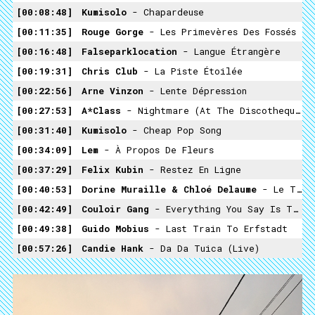
00:08:48
Kumisolo
- Chapardeuse
00:11:35
Rouge Gorge
- Les Primevères Des Fossés
00:16:48
Falseparklocation
- Langue Étrangère
00:19:31
Chris Club
- La Piste Étoilée
00:22:56
Arne Vinzon
- Lente Dépression
00:27:53
A*Class
- Nightmare (At The Discotheque)
00:31:40
Kumisolo
- Cheap Pop Song
00:34:09
Lem
- À Propos De Fleurs
00:37:29
Felix Kubin
- Restez En Ligne
00:40:53
Dorine Muraille & Chloé Delaume
- Le Trip
00:42:49
Couloir Gang
- Everything You Say Is True
00:49:38
Guido Mobius
- Last Train To Erfstadt
00:57:26
Candie Hank
- Da Da Tuica (live)