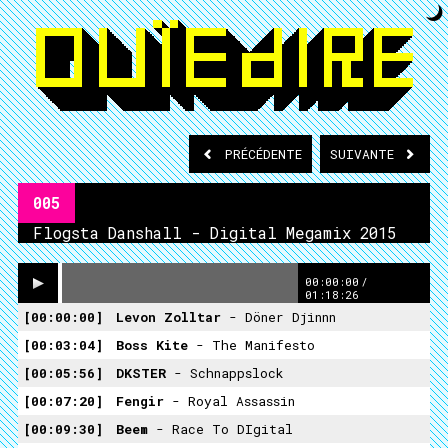
PRÉCÉDENTE
SUIVANTE
005
Flogsta Danshall - Digital Megamix 2015
00:00:00
/
01:18:26
00:00:00
Levon Zolltar
- Döner Djinnn
00:03:04
Boss Kite
- The Manifesto
00:05:56
DKSTER
- Schnappslock
00:07:20
Fengir
- Royal Assassin
00:09:30
Beem
- Race To DIgital