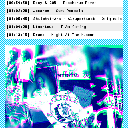
00:59:58
Easy & COU
- Bosphorus Raver
01:02:28
Joxaren
- Sunu Dambala
01:05:45
Stiletti-Ana - Alkuperäiset
- Originals
01:09:28
Limonious
- I Am Coming
01:13:15
Drums
- Night At The Museum