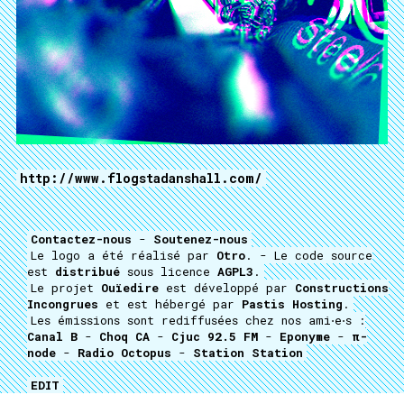
http://www.flogstadanshall.com/
Contactez-nous
-
Soutenez-nous
Le logo a été réalisé par
Otro
. - Le code source
est
distribué
sous licence
AGPL3
.
Le projet
Ouïedire
est développé par
Constructions
Incongrues
et est hébergé par
Pastis Hosting
.
Les émissions sont rediffusées chez nos ami⋅e⋅s :
Canal B
-
Choq CA
-
Cjuc 92.5 FM
-
Eponyme
-
π-
node
-
Radio Octopus
-
Station Station
EDIT