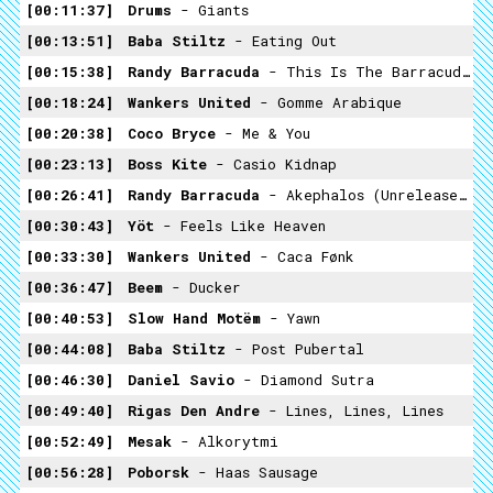
00:11:37
Drums
- Giants
00:13:51
Baba Stiltz
- Eating Out
00:15:38
Randy Barracuda
- This Is The Barracuda Speaking
00:18:24
Wankers United
- Gomme Arabique
00:20:38
Coco Bryce
- Me & You
00:23:13
Boss Kite
- Casio Kidnap
00:26:41
Randy Barracuda
- Akephalos (unreleased)
00:30:43
Yöt
- Feels Like Heaven
00:33:30
Wankers United
- Caca Fønk
00:36:47
Beem
- Ducker
00:40:53
Slow Hand Motëm
- Yawn
00:44:08
Baba Stiltz
- Post Pubertal
00:46:30
Daniel Savio
- Diamond Sutra
00:49:40
Rigas Den Andre
- Lines, Lines, Lines
00:52:49
Mesak
- Alkorytmi
00:56:28
Poborsk
- Haas Sausage