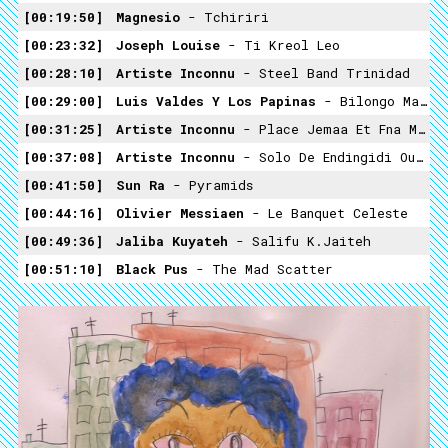
00:19:50
Magnesio
- Tchiriri
00:23:32
Joseph Louise
- Ti Kreol Leo
00:28:10
Artiste Inconnu
- Steel Band Trinidad
00:29:00
Luis Valdes Y Los Papinas
- Bilongo Mato A Merced
00:31:25
Artiste Inconnu
- Place Jemaa Et Fna Marrakech
00:37:08
Artiste Inconnu
- Solo De Endingidi Ouganda
00:41:50
Sun Ra
- Pyramids
00:44:16
Olivier Messiaen
- Le Banquet Celeste
00:49:36
Jaliba Kuyateh
- Salifu K.Jaiteh
00:51:10
Black Pus
- The Mad Scatter