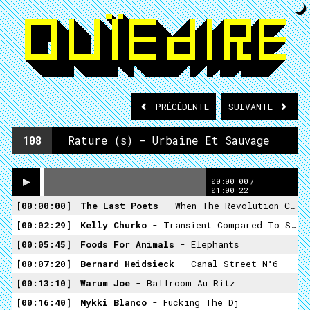
PRÉCÉDENTE
SUIVANTE
108
Rature (s) - Urbaine Et Sauvage
00:00:00
/
01:00:22
00:00:00
The Last Poets
- When The Revolution Comes
00:02:29
Kelly Churko
- Transient Compared To Stone #3
00:05:45
Foods For Animals
- Elephants
00:07:20
Bernard Heidsieck
- Canal Street N°6
00:13:10
Warum Joe
- Ballroom Au Ritz
00:16:40
Mykki Blanco
- Fucking The Dj