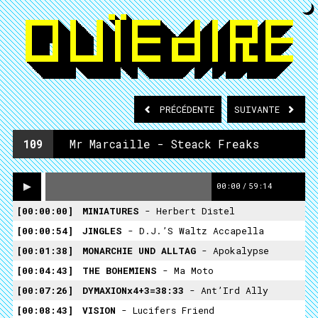
PRÉCÉDENTE
SUIVANTE
109
Mr Marcaille - Steack Freaks
00:00
/
59:14
00:00:00
MINIATURES
- Herbert Distel
00:00:54
JINGLES
- D.J.’S Waltz Accapella
00:01:38
MONARCHIE UND ALLTAG
- Apokalypse
00:04:43
THE BOHEMIENS
- Ma Moto
00:07:26
DYMAXIONx4+3=38:33
- Ant’Ird Ally
00:08:43
VISION
- Lucifers Friend