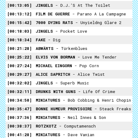
00:13:05
JINGELS
- D.J.’s At The Toilet
00:13:12
FILM DE GUERRE
- Parano A La Campagne
00:15:42
7000 DYING RATS
- Unyieldng Glare 2
00:18:03
JINGELS
- Pocket Love
00:18:34
FAKE
- Dig
00:21:28
ABWÄRTS
- Türkenblues
00:25:22
ELVIS VON BORMAN
- Love Me Tender
00:27:24
MICHAEL EINGORN
- Pop Corn
00:29:27
ALICE SAPRITCH
- Alice Twist
00:32:02
JINGELS
- Superb Music
00:32:11
DRUNKS WITH GUNS
- Life Of Crime
00:34:50
MINIATURES
- Bob Cobbing & Henri Chopin
00:35:47
BONNE HUMEUR PROVISOIRE
- Steack Freaks
00:37:36
MINIATURES
- Neil Innes & Son
00:38:37
ROTZKOTZ
- Computamensch
00:41:28
MINIATURES
- Dave Vanian