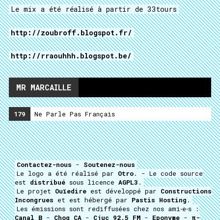
Le mix a été réalisé à partir de 33tours
http://zoubroff.blogspot.fr/
http://rraouhhh.blogspot.be/
MR MARCAILLE
179
Ne Parle Pas Français
Contactez-nous
-
Soutenez-nous
Le logo a été réalisé par
Otro
. - Le code source
est
distribué
sous licence
AGPL3
.
Le projet
Ouïedire
est développé par
Constructions
Incongrues
et est hébergé par
Pastis Hosting
.
Les émissions sont rediffusées chez nos ami⋅e⋅s :
Canal B
-
Choq CA
-
Cjuc 92.5 FM
-
Eponyme
-
π-