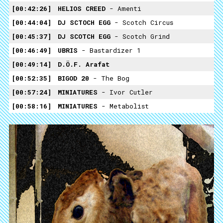
00:42:26
HELIOS CREED
- Amenti
00:44:04
DJ SCTOCH EGG
- Scotch Circus
00:45:37
DJ SCOTCH EGG
- Scotch Grind
00:46:49
UBRIS
- Bastardizer 1
00:49:14
D.Ö.F. Arafat
00:52:35
BIGOD 20
- The Bog
00:57:24
MINIATURES
- Ivor Cutler
00:58:16
MINIATURES
- Metabolist