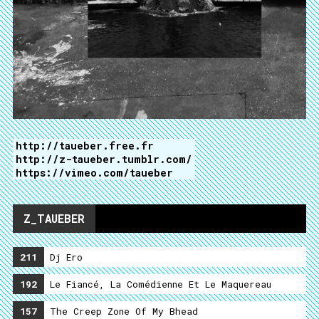
http://taueber.free.fr
http://z-taueber.tumblr.com/
https://vimeo.com/taueber
Z_TAUEBER
211
Dj Ero
192
Le Fiancé, La Comédienne Et Le Maquereau
157
The Creep Zone Of My Bhead