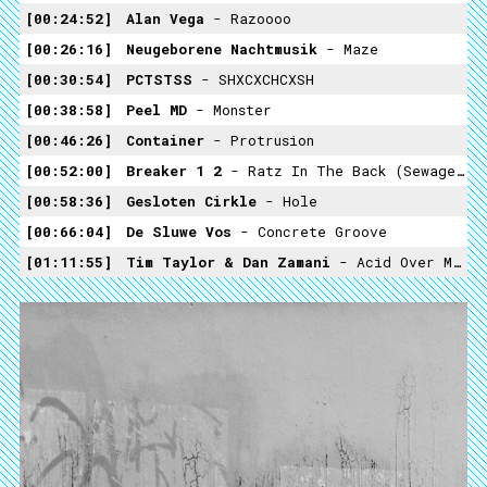
00:24:52
Alan Vega
- Razoooo
00:26:16
Neugeborene Nachtmusik
- Maze
00:30:54
PCTSTSS
- SHXCXCHCXSH
00:38:58
Peel MD
- Monster
00:46:26
Container
- Protrusion
00:52:00
Breaker 1 2
- Ratz In The Back (Sewage Mixx)
00:58:36
Gesloten Cirkle
- Hole
00:66:04
De Sluwe Vos
- Concrete Groove
01:11:55
Tim Taylor & Dan Zamani
- Acid Over Manhattan