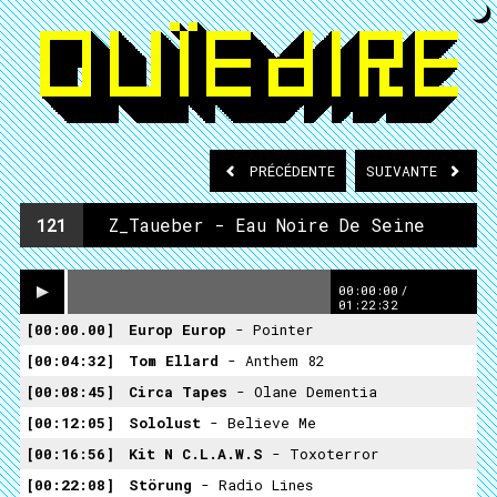
PRÉCÉDENTE
SUIVANTE
121
Z_Taueber - Eau Noire De Seine
00:00:00
/
01:22:32
00:00.00
Europ Europ
- Pointer
00:04:32
Tom Ellard
- Anthem 82
00:08:45
Circa Tapes
- Olane Dementia
00:12:05
Sololust
- Believe Me
00:16:56
Kit N C.L.A.W.S
- Toxoterror
00:22:08
Störung
- Radio Lines