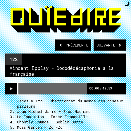
PRÉCÉDENTE
SUIVANTE
122
Vincent Epplay - Dododédécaphonie a la
française
00:00
/
49:53
Jacot & Ito
- Championnat du monde des oiseaux
parleurs
Jean Michel Jarre
- Eros Machine
La Fondation
- Force Tranquille
Ghostly Sounds
- Goblin Dance
Moss Garten
- Zon-Zon