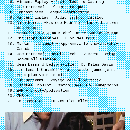
Vincent Epplay
- Audio Technic Catalog
Jac Berrocal
- Plaisir Locques
Fantasmusics
- Acqua-Capricciosa
Vincent Epplay
- Audio technic Catalog
Nino Nardini-Musique Pour Le futur
- le réveil
des volcans
Samuel Obo & Jean Michel Jarre Synthetic Man
Phillippe Besombes
- L'or des fous
Martin Tétréault
- Apprennez le cha-cha-cha-
Canada
Jac Berrocal, David Fenech
- Vincent Epplay,
Rock&Roll Station
Jean-Bernard Delibreville
- Du Miles Davis.
Lieutenant Caramel
- La sonorité jaune je ne
veux plus voir le ciel
Luc Marianni
- Voyage vers l’harmonie
Jacques Thollot
- Watch Devil Go, Kanephoros
EVP
- Ghost-Application
ZNR
-
La Fondation
- Tu vas t'en aller