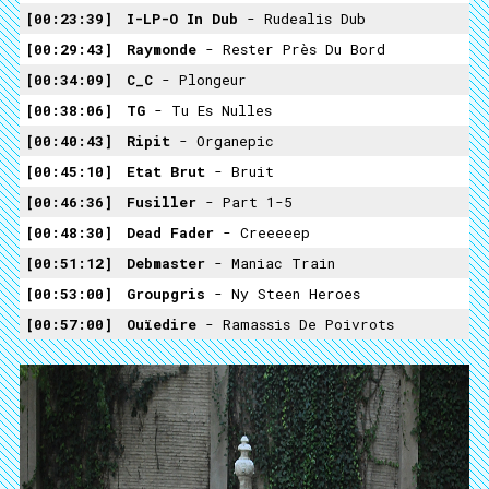
00:23:39
I-LP-O In Dub
‎- Rudealis Dub
00:29:43
Raymonde
- Rester Près Du Bord
00:34:09
C_C
- Plongeur
00:38:06
TG
- Tu Es Nulles
00:40:43
Ripit
- Organepic
00:45:10
Etat Brut
- Bruit
00:46:36
Fusiller
- Part 1-5
00:48:30
Dead Fader
- Creeeeep
00:51:12
Debmaster
- Maniac Train
00:53:00
Groupgris
- Ny Steen Heroes
00:57:00
Ouïedire
- Ramassis De Poivrots