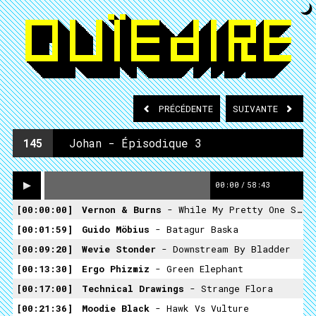
PRÉCÉDENTE
SUIVANTE
145
Johan - Épisodique 3
00:00
/
58:43
00:00:00
Vernon & Burns
- While My Pretty One Sleeps
00:01:59
Guido Möbius
- Batagur Baska
00:09:20
Wevie Stonder
- Downstream By Bladder
00:13:30
Ergo Phizmiz
- Green Elephant
00:17:00
Technical Drawings
- Strange Flora
00:21:36
Moodie Black
- Hawk Vs Vulture