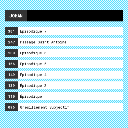
JOHAN
301
Episodique 7
247
Passage Saint-Antoine
200
Episodique 6
166
Épisodique-5
149
Épisodique 4
139
Épisodique 2
110
Épisodique
096
Grésillement Subjectif