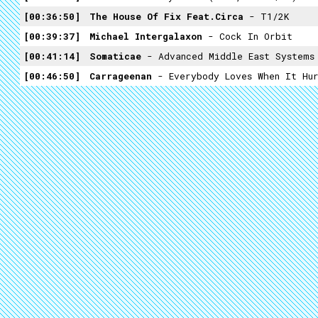
00:36:50
The House Of Fix Feat.circa
- T1/2K
00:39:37
Michael Intergalaxon
- Cock In Orbit
00:41:14
Somaticae
- Advanced Middle East Systems
00:46:50
Carrageenan
- Everybody Loves When It Hur