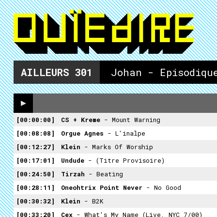
AILLEURS
301
Johan - Episodiqu
00:00:00
CS + Kreme
- Mount Warning
00:08:08
Orgue Agnes
- L'inalpe
00:12:27
Klein
- Marks Of Worship
00:17:01
Undude
- (Titre Provisoire)
00:24:50
Tirzah
- Beating
00:28:11
Oneohtrix Point Never
- No Good
00:30:32
Klein
- B2K
00:33:20
Cex
- What's My Name (Live, NYC 7/00)