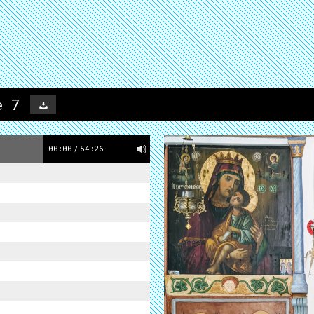
e 7
00:00
/
54:26