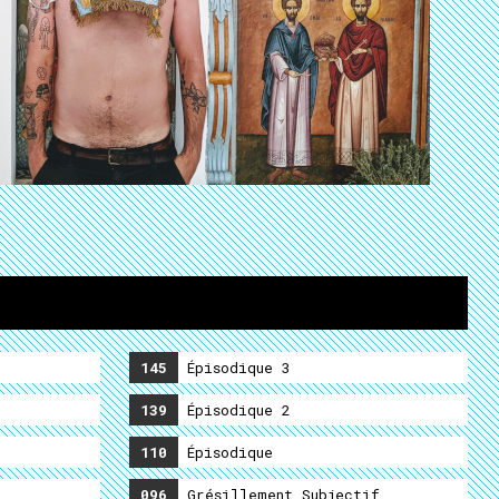
e
145
Épisodique 3
139
Épisodique 2
110
Épisodique
096
Grésillement Subjectif