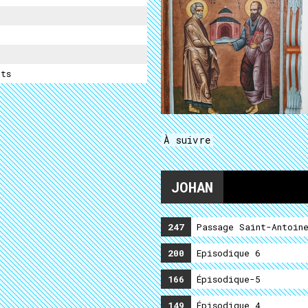
ts
À suivre
JOHAN
247
Passage Saint-Antoin
200
Episodique 6
166
Épisodique-5
149
Épisodique 4