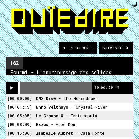
PRÉCÉDENTE
SUIVANTE
162
Fourmi - L'anuranussage des solidos
00:00
/
59:49
00:00:00
DMX Krew
- The Horsedrawn
00:01:15
Enno Velthuys
- Crystal River
00:05:35
Le Groupe X
- Fantacopula
00:08:49
Exxos
- Free Men
00:15:06
Isabelle Aubret
- Casa Forte