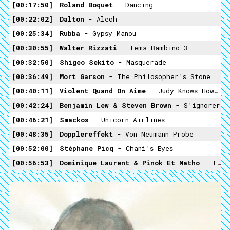
00:17:50
Roland Boquet
- Dancing
00:22:02
Dalton
- Alech
00:25:34
Rubba
- Gypsy Manou
00:30:55
Walter Rizzati
- Tema Bambino 3
00:32:50
Shigeo Sekito
- Masquerade
00:36:49
Mort Garson
- The Philosopher’s Stone
00:40:11
Violent Quand On Aime
- Judy Knows How To Use A Gun
00:42:24
Benjamin Lew & Steven Brown
- S’ignorer
00:46:21
Smackos
- Unicorn Airlines
00:48:35
Dopplereffekt
- Von Neumann Probe
00:52:00
Stéphane Picq
- Chani’s Eyes
00:56:53
Dominique Laurent & Pinok Et Matho
- Tout En Blanc