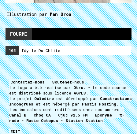
Illustration par
Man Oroa
FOURMI
105
Idylle Du Chiite
Contactez-nous
-
Soutenez-nous
Le logo a été réalisé par
Otro
. - Le code source
est
distribué
sous licence
AGPL3
.
Le projet
Ouïedire
est développé par
Constructions
Incongrues
et est hébergé par
Pastis Hosting
.
Les émissions sont rediffusées chez nos ami⋅e⋅s :
Canal B
-
Choq CA
-
Cjuc 92.5 FM
-
Eponyme
-
π-
node
-
Radio Octopus
-
Station Station
EDIT