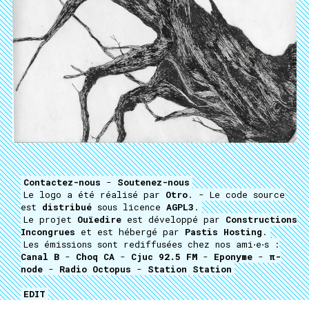
Contactez-nous
-
Soutenez-nous
Le logo a été réalisé par
Otro
. - Le code source
est
distribué
sous licence
AGPL3
.
Le projet
Ouïedire
est développé par
Constructions
Incongrues
et est hébergé par
Pastis Hosting
.
Les émissions sont rediffusées chez nos ami⋅e⋅s :
Canal B
-
Choq CA
-
Cjuc 92.5 FM
-
Eponyme
-
π-
node
-
Radio Octopus
-
Station Station
EDIT