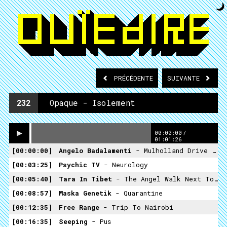
PRÉCÉDENTE
SUIVANTE
232
Opaque - Isolement
00:00:00
/
01:01:26
00:00:00
Angelo Badalamenti
- Mulholland Drive Theme
00:03:25
Psychic TV
- Neurology
00:05:40
Tara In Tibet
- The Angel Walk Next To Me
00:08:57
Maska Genetik
- Quarantine
00:12:35
Free Range
- Trip To Nairobi
00:16:35
Seeping
- Pus