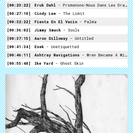
00:23:22
Eruk Dahl
- Promenons-Nous Dans Les Draps
00:27:10
Cindy Lee
- The Limit
00:32:22
Fiesta En El Vacio
- Palma
00:36:02
Jimmy Smack
- Souls
00:37:15
Aaron Dilloway
- Untitled
00:41:34
Exek
- Unetiquetted
00:46:11
Ashtray Navigations
- Wren Became A Wimpy Bar
00:55:48
Ike Yard
- Ghost Skin