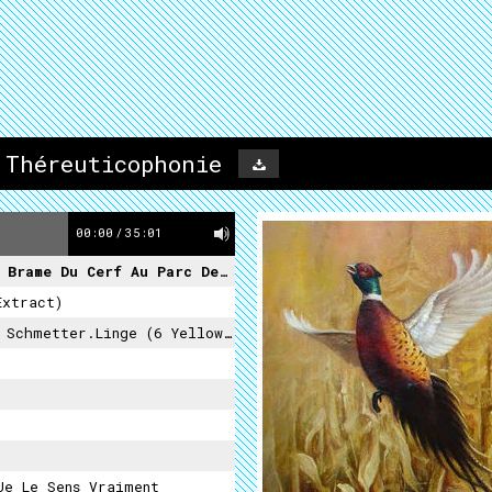
 Théreuticophonie
00:00
/
35:01
u Parc De Sainte Croix Fr3 Lorraine
extract)
 Schmetter.linge (6 Yellow Butterflies)
Je Le Sens Vraiment