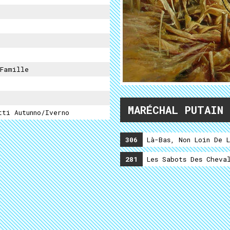
Famille
MARÉCHAL PUTAIN
tti Autunno/iverno
306
Là-Bas, Non Loin De L
281
Les Sabots Des Cheval