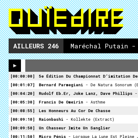
AILLEURS
246
Maréchal Putain -
00:00:00
5e Édition Du Championnat D’imitation De Brame Du Cerf A
00:01:07
Bernard Parmegiani
- De Natura Sonorum (
00:04:20
Rudolf Eb.er, Joke Lanz, Dave Phillips
-
00:05:30
Francis De Omeirin
- Asthme
00:08:55
Les Honneurs Au Cor De Chasse
00:09:10
Raionbashi
- Kollekte (extract)
00:09:50
Un Chasseur Imite Un Sanglier
00:11:50
Micro Pénis
- Lorsque La Lune Est Pleine 