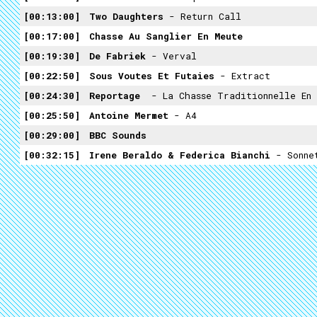
00:13:00
Two Daughters
- Return Call
00:17:00
Chasse Au Sanglier En Meute
00:19:30
De Fabriek
- Verval
00:22:50
Sous Voutes Et Futaies
- Extract
00:24:30
Reportage
- La Chasse Traditionnelle En 
00:25:50
Antoine Mermet
- A4
00:29:00
BBC Sounds
00:32:15
Irene Beraldo & Federica Bianchi
- Sonne