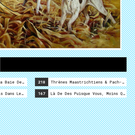
a Baie De Turlututu
218
Thrènes Maastrichtiens & Pach-Pis Da
s Dans Le Goëmon
167
Là De Des Puisque Vous, Moins Que Po