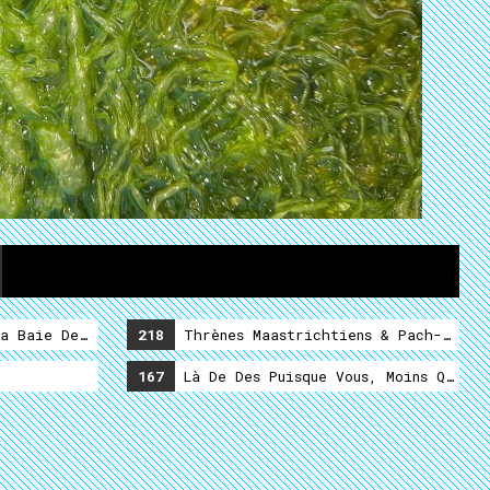
a Baie De Turlututu
218
Thrènes Maastrichtiens & Pach-Pis Da
167
Là De Des Puisque Vous, Moins Que Po