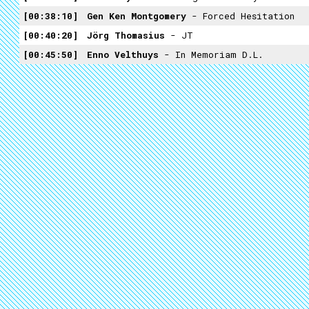
00:38:10
Gen Ken Montgomery
- Forced Hesitation
00:40:20
Jörg Thomasius
- JT
00:45:50
Enno Velthuys
- In Memoriam D.L.