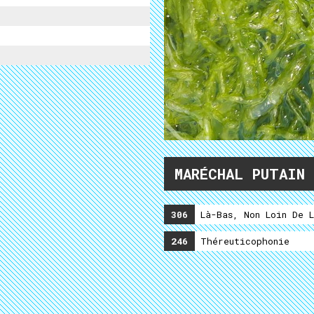
MARÉCHAL PUTAIN
306
Là-Bas, Non Loin De L
246
Théreuticophonie