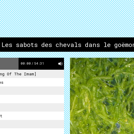
 Les sabots des chevals dans le goëmo
00:00
/
54:31
ng Of The Imam]
es
t