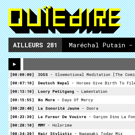
AILLEURS
281
Maréchal Putain -
00:00:00
IOSS
- Slowmotional Meditation [The Comi
00:07:10
Deutsch Nepal
- Horses Give Birth To Fil
00:13:10
Loory Petitgang
- Lamentation
00:15:55
No More
- Days Of Mercy
00:20:40
La Sonorité Jaune
- Osora
00:23:30
La Fureur De Vouivre
- Garçon Dins La Fon
00:28:10
MMY
- Holorime
00:34:30
Hair Stylistic
- Nagasaki Today Mix