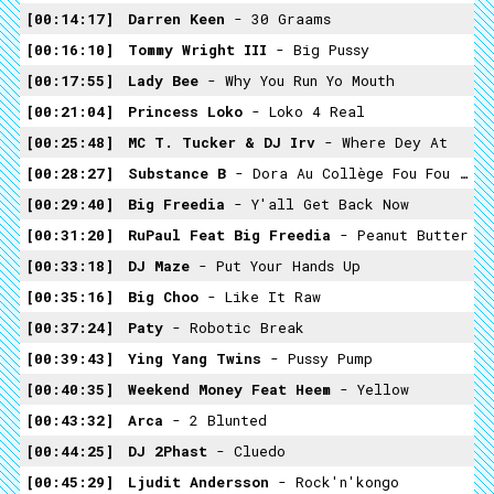
00:14:17
Darren Keen
- 30 Graams
00:16:10
Tommy Wright III
- Big Pussy
00:17:55
Lady Bee
- Why You Run Yo Mouth
00:21:04
Princess Loko
- Loko 4 Real
00:25:48
MC T. Tucker & DJ Irv
- Where Dey At
00:28:27
Substance B
- Dora Au Collège Fou Fou Fou
00:29:40
Big Freedia
- Y'all Get Back Now
00:31:20
RuPaul Feat Big Freedia
- Peanut Butter
00:33:18
DJ Maze
- Put Your Hands Up
00:35:16
Big Choo
- Like It Raw
00:37:24
Paty
- Robotic Break
00:39:43
Ying Yang Twins
- Pussy Pump
00:40:35
Weekend Money Feat Heem
- Yellow
00:43:32
Arca
- 2 Blunted
00:44:25
DJ 2Phast
- Cluedo
00:45:29
Ljudit Andersson
- Rock'n'kongo