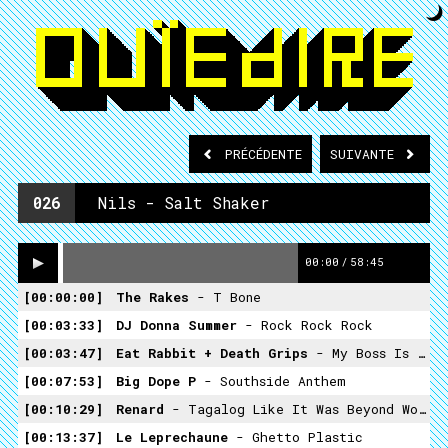
PRÉCÉDENTE
SUIVANTE
026
Nils - Salt Shaker
00:00
/
58:45
00:00:00
The Rakes
- T Bone
00:03:33
DJ Donna Summer
- Rock Rock Rock
00:03:47
Eat Rabbit + Death Grips
- My Boss Is A Secretary Fucker + Culture Shock (nils Gasp Mashup)
00:07:53
Big Dope P
- Southside Anthem
00:10:29
Renard
- Tagalog Like It Was Beyond Worth
00:13:37
Le Leprechaune
- Ghetto Plastic