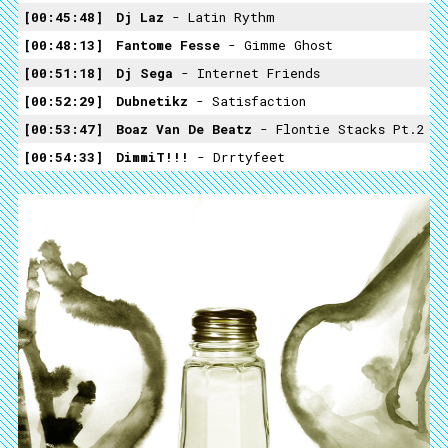
00:45:48
Dj Laz
- Latin Rythm
00:48:13
Fantome Fesse
- Gimme Ghost
00:51:18
Dj Sega
- Internet Friends
00:52:29
Dubnetikz
- Satisfaction
00:53:47
Boaz Van De Beatz
- Flontie Stacks Pt.2
00:54:33
DimmiT!!!
- Drrtyfeet