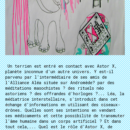
Un terrien est entré en contact avec Astor X,
planète inconnue d'un autre univers. Y est-il
parvenu par l'intermédiaire de ses amis de
l'Alliance Aléa située sur Andromède? par des
méditations masochistes ? des rituels néo
astoriens ? des offrandes d'horloges ?... Léa, la
médiatrice interstellaire, s'introduit dans cet
échange d'informations en utilisant des oiseaux-
drônes. Quelles sont ses intentions en vendant
ses médicaments et cette possibilité de transmuter
l'âme humaine dans un corps artificiel ? Et dans
tout cela,... Quel est le rôle d'Astor X, de