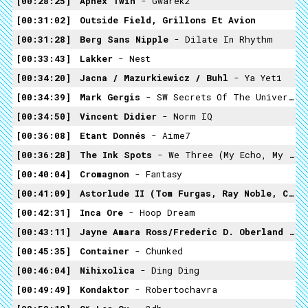
00:28:25
Aphex Twin
- Gwarek2
00:31:02
Outside Field, Grillons Et Avion
00:31:28
Berg Sans Nipple
- Dilate In Rhythm
00:33:43
Lakker
- Nest
00:34:20
Jacna / Mazurkiewicz / Buhl
- Ya Yeti
00:34:39
Mark Gergis
- SW Secrets Of The Universe
00:34:50
Vincent Didier
- Norm IQ
00:36:08
Etant Donnés
- Aime7
00:36:28
The Ink Spots
- We Three (my Echo, My Shadow And Me)
00:40:04
Cromagnon
- Fantasy
00:41:09
Astorlude II (Tom Furgas, Ray Noble, Clouddead, Barry Adamson)
00:42:31
Inca Ore
- Hoop Dream
00:43:11
Jayne Amara Ross/Frederic D. Oberland
- The Sacrifice
00:45:35
Container
- Chunked
00:46:04
Nihixolica
- Ding Ding
00:49:49
Kondaktor
- Robertochavra