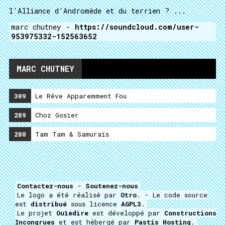
l'Alliance d'Andromède et du terrien ? ...
marc chutney -
https://soundcloud.com/user-
953975332-152563652
MARC CHUTNEY
309
Le Rêve Apparemment Fou
289
Choz Gosier
280
Tam Tam & Samuraïs
Contactez-nous
-
Soutenez-nous
Le logo a été réalisé par
Otro
. - Le code source
est
distribué
sous licence
AGPL3
.
Le projet
Ouïedire
est développé par
Constructions
Incongrues
et est hébergé par
Pastis Hosting
.