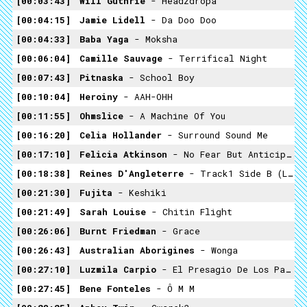
00:03:43
Will Guthrie
- Headzdropa
00:04:15
Jamie Lidell
- Da Doo Doo
00:04:33
Baba Yaga
- Moksha
00:06:04
Camille Sauvage
- Terrifical Night
00:07:43
Pitnaska
- School Boy
00:10:04
Heroiny
- AAH-OHH
00:11:55
Ohmslice
- A Machine Of You
00:16:20
Celia Hollander
- Surround Sound Me
00:17:10
Felicia Atkinson
- No Fear But Anticipation
00:18:38
Reines D'Angleterre
- Track1 Side B (Les Comores)
00:21:30
Fujita
- Keshiki
00:21:49
Sarah Louise
- Chitin Flight
00:26:06
Burnt Friedman
- Grace
00:26:43
Australian Aborigines
- Wonga
00:27:10
Luzmila Carpio
- El Presagio De Los Pajaros
00:27:45
Bene Fonteles
- Ô M M