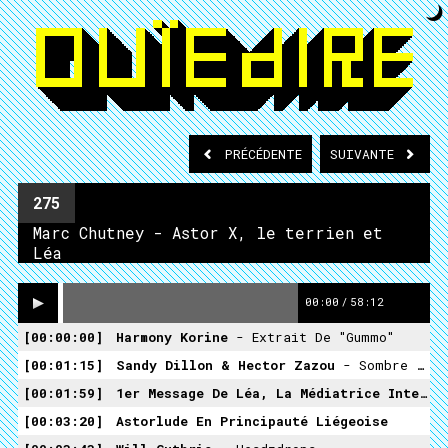
PRÉCÉDENTE
SUIVANTE
275
Marc Chutney - Astor X, le terrien et
Léa
00:00
/
58:12
00:00:00
Harmony Korine
- Extrait De "Gummo"
00:01:15
Sandy Dillon & Hector Zazou
- Sombre (LeSubmarine)
00:01:59
1er Message De Léa, La Médiatrice Interstellaire
00:03:20
Astorlude En Principauté Liégeoise