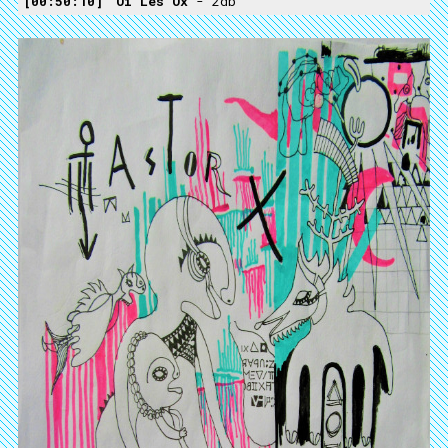
00:50:10
Oï Les Ox
- 2db