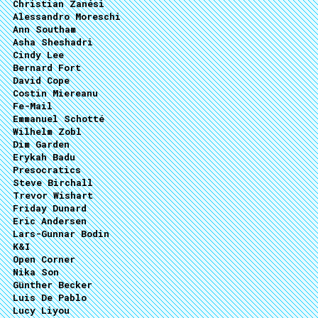
Christian Zanési
Alessandro Moreschi
Ann Southam
Asha Sheshadri
Cindy Lee
Bernard Fort
David Cope
Costin Miereanu
Fe-Mail
Emmanuel Schotté
Wilhelm Zobl
Dim Garden
Erykah Badu
Presocratics
Steve Birchall
Trevor Wishart
Friday Dunard
Eric Andersen
Lars-Gunnar Bodin
K&I
Open Corner
Nika Son
Günther Becker
Luis De Pablo
Lucy Liyou