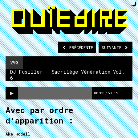
PRÉCÉDENTE
SUIVANTE
293
DJ Fusiller - Sacrilège Vénération Vol.
6
00:00
/
53:19
Avec par ordre
d'apparition :
Åke Hodell