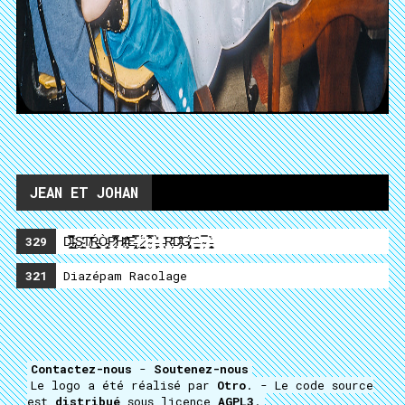
JEAN ET JOHAN
329
D̶͈̺̺̿͆̑̚͜I̴̡̡̩͑͘S̴̙͇̣̔̊̾T̸̘̃̐̃͜Ŕ̶̼̺̻͕Ò̵̝͙̺̜͑P̷̱͔̋̿͋̕H̷̩̓̄I̶̧̮͛̒̽̄E̵̢̟̝̤̽̀̿ ̷̳̣̘͇̈́ ̴̮̿̂̈́̑ ̵͕̙͖̟̀̽ ̵̛̖͙̊͘R̵̗͐̆̇D̶̡͒̏̐̆G̸̡̯͓͑́͝ ̶̦̭͇̑̑ ̴̗̿ ̵͓̪̖̟͑̉
321
Diazépam Racolage
Contactez-nous
-
Soutenez-nous
Le logo a été réalisé par
Otro
. - Le code source
est
distribué
sous licence
AGPL3
.