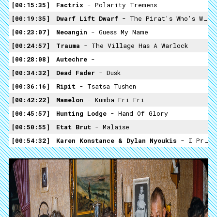
00:15:35
Factrix
- Polarity Tremens
00:19:35
Dwarf Lift Dwarf
- The Pirat's Who's Who (Jolly Roger)
00:23:07
Neoangin
- Guess My Name
00:24:57
Trauma
- The Village Has A Warlock
00:28:08
Autechre
-
00:34:32
Dead Fader
- Dusk
00:36:16
Ripit
- Tsatsa Tushen
00:42:22
Mamelon
- Kumba Fri Fri
00:45:57
Hunting Lodge
- Hand Of Glory
00:50:55
Etat Brut
- Malaise
00:54:32
Karen Konstance & Dylan Nyoukis
- I Prayed To An Egg