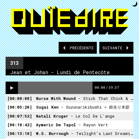
PRÉCÉDENTE
SUIVANTE
313
Jean et Johan - Lundi de Pentecôte
00:00
/
59:37
00:00:00
Nurse With Wound
- Stick That Chick & Feel My Steel Through Your Last Meal
00:05:20
Sugai Ken
- Suzunarikibushi = 鈴生り木節
00:07:52
Natali Kruger
- Le Col De L'ange
00:10:42
Aymeric De Tapol
- Rayon Vert
00:13:10
W.S. Burrough
- Twilight's Last Dreaming