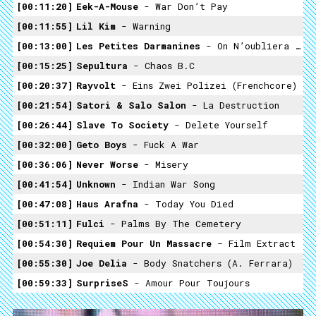
00:11:20
Eek-A-Mouse
- War Don’t Pay
00:11:55
Lil Kim
- Warning
00:13:00
Les Petites Darmanines
- On N’oubliera Jamais
00:15:25
Sepultura
- Chaos B.C
00:20:37
Rayvolt
- Eins Zwei Polizei (frenchcore)
00:21:54
Satori & Salo Salon
- La Destruction
00:26:44
Slave To Society
- Delete Yourself
00:32:00
Geto Boys
- Fuck A War
00:36:06
Never Worse
- Misery
00:41:54
Unknown
- Indian War Song
00:47:08
Haus Arafna
- Today You Died
00:51:11
Fulci
- Palms By The Cemetery
00:54:30
Requiem Pour Un Massacre
- Film Extract
00:55:30
Joe Delia
- Body Snatchers (A. Ferrara)
00:59:33
SurpriseS
- Amour Pour Toujours