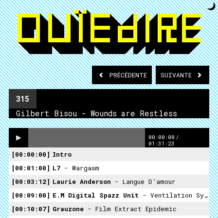
PRÉCÉDENTE
SUIVANTE
315
Gilbert Bisou - Wounds are Restless
00:00:00
/
01:31:23
00:00:00
Intro
00:01:00
L7
- Wargasm
00:03:12
Laurie Anderson
- Langue D’amour
00:09:00
E.M Digital Spazz Unit
- Ventilation System Routine
00:10:07
Grauzone
- Film Extract Epidemic