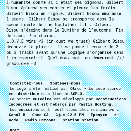
l’humanité comme si c’était ses oignons. Gilbert
Bisou épluche ses contes et pleure les forêts.
Gilbert Bisou en rigole. Gilbert Bisou embrasse
l’atome. Gilbert Bisou se transporte dans la
scène finale de The Godfather III : Gilbert
Bisou s’éteint dans la lumière de l’automne. Fin
de race. Pro-choice.
L.O.V.E wins <3 (in dust we trust) Gilbert Bisou
découvre le plaisir. Il se passe l’écoute de 2
ou 3 tracks avant qu’une logique s’organise dans
l’intemporalité. Quel doux mot, au demeurant ///
graoulove <3
Contactez-nous
-
Soutenez-nous
Le logo a été réalisé par
Otro
. - Le code source
est
distribué
sous licence
AGPL3
.
Le projet
Ouïedire
est développé par
Constructions
Incongrues
et est hébergé par
Pastis Hosting
.
Les émissions sont rediffusées chez nos ami⋅e⋅s :
Canal B
-
Choq CA
-
Cjuc 92.5 FM
-
Eponyme
-
π-
node
-
Radio Octopus
-
Station Station
EDIT