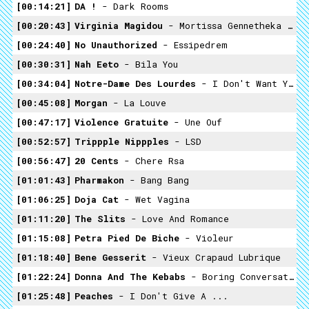
00:14:21
DA !
- Dark Rooms
00:20:43
Virginia Magidou
- Mortissa Gennetheka (i Was Born A Badass Chick)
00:24:40
No Unauthorized
- Essipedrem
00:30:31
Nah Eeto
- Bila You
00:34:04
Notre-Dame Des Lourdes
- I Don't Want Your Fucking Love
00:45:08
Morgan
- La Louve
00:47:17
Violence Gratuite
- Une Ouf
00:52:57
Trippple Nippples
- LSD
00:56:47
20 Cents
- Chere Rsa
01:01:43
Pharmakon
- Bang Bang
01:06:25
Doja Cat
- Wet Vagina
01:11:20
The Slits
- Love And Romance
01:15:08
Petra Pied De Biche
- Violeur
01:18:40
Bene Gesserit
- Vieux Crapaud Lubrique
01:22:24
Donna And The Kebabs
- Boring Conversations
01:25:48
Peaches
- I Don't Give A ...