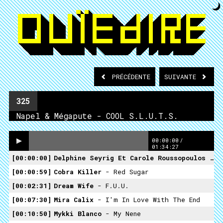
PRÉCÉDENTE
SUIVANTE
325
Napel & Mégapute - COOL S.L.U.T.S.
00:00:00
/
01:34:27
00:00:00
Delphine Seyrig Et Carole Roussopoulos
- Scum Manifesto
00:00:59
Cobra Killer
- Red Sugar
00:02:31
Dream Wife
- F.u.u.
00:07:30
Mira Calix
- I'm In Love With The End
00:10:50
Mykki Blanco
- My Nene