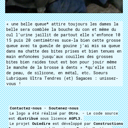
« une belle queue* attire toujours les dames la
belle sera comblée la bouche du con et même du
cul l’urine jaillit de partout elle s’enfonce 10
15 puis 20 centimètres suce-la bien cette grosse
queue avec ta gueule de gouine j’ai mis sa queue
dans ma chatte des bites prises et bien tenues en
main enfoncées jusqu’aux couilles des grosses
bites bien raides tout est bon pour jouir même
le manche de la brosse à dents » *qu’elle soit
de peau, de silicone, en métal, etc. Soeurs
Lubriques Ultra Tendres (et) Sagaces : unissez-
vous !
Contactez-nous
-
Soutenez-nous
Le logo a été réalisé par
Otro
. - Le code source
est
distribué
sous licence
AGPL3
.
Le projet
Ouïedire
est développé par
Constructions