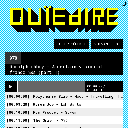
PRÉCÉDENTE
SUIVANTE
078
Rodolph ohboy - A certain vision of
france 80s (part 1)
00:00:00
/
01:00:01
00:00:00
Polyphonic Size
- Mode - Travelling Things - Party
00:08:20
Warum Joe
- Ich Warte
00:10:00
Kas Product
- Seven
00:11:00
The Grief
- ???