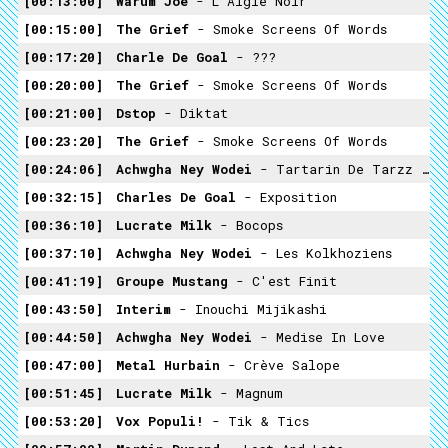
00:13:00
Warum Joe
- L´aigle Noir
00:15:00
The Grief
- Smoke Screens Of Words
00:17:20
Charle De Goal
- ???
00:20:00
The Grief
- Smoke Screens Of Words
00:21:00
Dstop
- Diktat
00:23:20
The Grief
- Smoke Screens Of Words
00:24:06
Achwgha Ney Wodei
- Tartarin De Tarzz King - Trade Acoustique Pour Magnétophone Seul
00:32:15
Charles De Goal
- Exposition
00:36:10
Lucrate Milk
- Bocops
00:37:10
Achwgha Ney Wodei
- Les Kolkhoziens
00:41:19
Groupe Mustang
- C'est Finit
00:43:50
Interim
- Inouchi Mijikashi
00:44:50
Achwgha Ney Wodei
- Medise In Love
00:47:00
Metal Hurbain
- Crève Salope
00:51:45
Lucrate Milk
- Magnum
00:53:20
Vox Populi!
- Tik & Tics